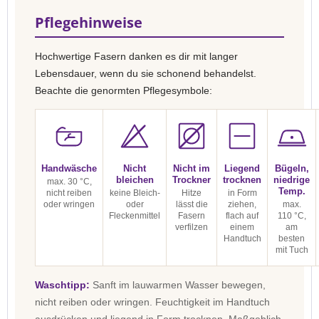
Pflegehinweise
Hochwertige Fasern danken es dir mit langer
Lebensdauer, wenn du sie schonend behandelst.
Beachte die genormten Pflegesymbole:
Handwäsche
Nicht
Nicht im
Liegend
Bügeln,
bleichen
Trockner
trocknen
niedrige
max. 30 °C,
Temp.
nicht reiben
keine Bleich-
Hitze
in Form
oder wringen
oder
lässt die
ziehen,
max.
Fleckenmittel
Fasern
flach auf
110 °C,
verfilzen
einem
am
Handtuch
besten
mit Tuch
Waschtipp:
Sanft im lauwarmen Wasser bewegen,
nicht reiben oder wringen. Feuchtigkeit im Handtuch