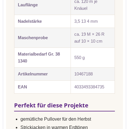
ca. 120 m je
Lauflänge
Knäuel
Nadelstärke
3,5 13 4 mm
ca. 19 M × 26 R
Maschenprobe
auf 10 × 10 cm
Materialbedarf Gr. 38
550 g
1340
Artikelnummer
10467188
EAN
4033493384735
Perfekt für diese Projekte
gemütliche Pullover für den Herbst
Strickjacken in warmen Erdtönen