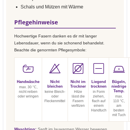
Schals und Mützen mit Wärme
Pflegehinweise
Hochwertige Fasern danken es dir mit langer
Lebensdauer, wenn du sie schonend behandelst.
Beachte die genormten Pflegesymbole:
Handwäsche
Nicht
Nicht im
Liegend
Bügeln,
bleichen
Trockner
trocknen
niedrige
max. 30 °C,
Temp.
nicht reiben
keine Bleich-
Hitze
in Form
oder wringen
oder
lässt die
ziehen,
max.
Fleckenmittel
Fasern
flach auf
110 °C,
verfilzen
einem
am
Handtuch
besten
mit Tuch
Waschtipp:
Sanft im lauwarmen Wasser bewegen,