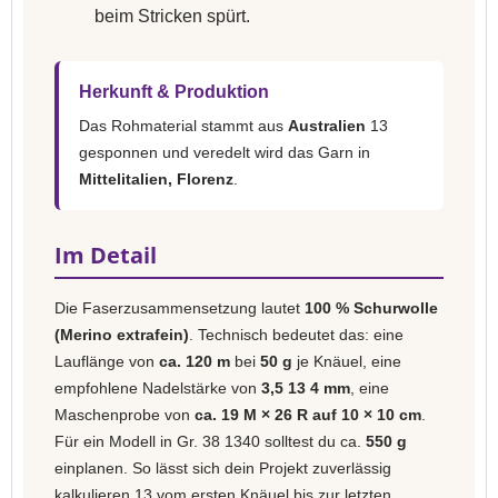
beim Stricken spürt.
Herkunft & Produktion
Das Rohmaterial stammt aus
Australien
13
gesponnen und veredelt wird das Garn in
Mittelitalien, Florenz
.
Im Detail
Die Faserzusammensetzung lautet
100 % Schurwolle
(Merino extrafein)
. Technisch bedeutet das: eine
Lauflänge von
ca. 120 m
bei
50 g
je Knäuel, eine
empfohlene Nadelstärke von
3,5 13 4 mm
, eine
Maschenprobe von
ca. 19 M × 26 R auf 10 × 10 cm
.
Für ein Modell in Gr. 38 1340 solltest du ca.
550 g
einplanen. So lässt sich dein Projekt zuverlässig
kalkulieren 13 vom ersten Knäuel bis zur letzten