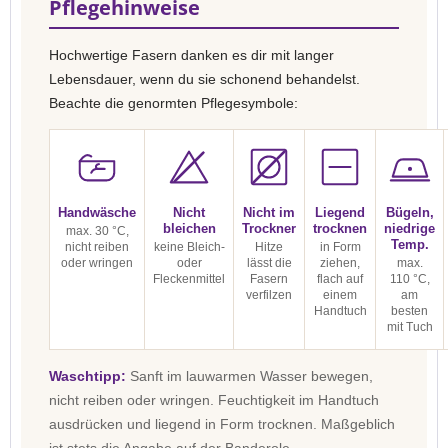
Pflegehinweise
Hochwertige Fasern danken es dir mit langer
Lebensdauer, wenn du sie schonend behandelst.
Beachte die genormten Pflegesymbole:
Handwäsche
Nicht
Nicht im
Liegend
Bügeln,
bleichen
Trockner
trocknen
niedrige
max. 30 °C,
Temp.
nicht reiben
keine Bleich-
Hitze
in Form
oder wringen
oder
lässt die
ziehen,
max.
Fleckenmittel
Fasern
flach auf
110 °C,
verfilzen
einem
am
Handtuch
besten
mit Tuch
Waschtipp:
Sanft im lauwarmen Wasser bewegen,
nicht reiben oder wringen. Feuchtigkeit im Handtuch
ausdrücken und liegend in Form trocknen. Maßgeblich