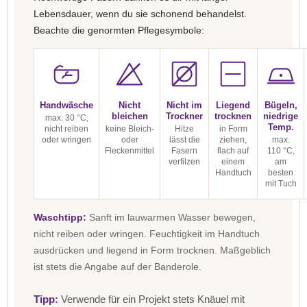
Lebensdauer, wenn du sie schonend behandelst.
Beachte die genormten Pflegesymbole:
Handwäsche
Nicht
Nicht im
Liegend
Bügeln,
bleichen
Trockner
trocknen
niedrige
max. 30 °C,
Temp.
nicht reiben
keine Bleich-
Hitze
in Form
oder wringen
oder
lässt die
ziehen,
max.
Fleckenmittel
Fasern
flach auf
110 °C,
verfilzen
einem
am
Handtuch
besten
mit Tuch
Waschtipp:
Sanft im lauwarmen Wasser bewegen,
nicht reiben oder wringen. Feuchtigkeit im Handtuch
ausdrücken und liegend in Form trocknen. Maßgeblich
ist stets die Angabe auf der Banderole.
Tipp:
Verwende für ein Projekt stets Knäuel mit