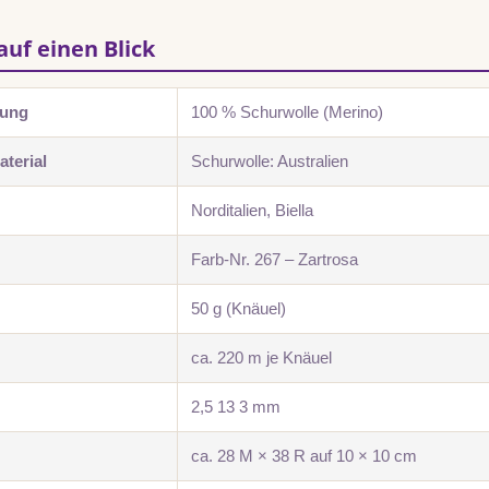
auf einen Blick
zung
100 % Schurwolle (Merino)
terial
Schurwolle: Australien
Norditalien, Biella
Farb-Nr. 267 – Zartrosa
50 g (Knäuel)
ca. 220 m je Knäuel
2,5 13 3 mm
ca. 28 M × 38 R auf 10 × 10 cm