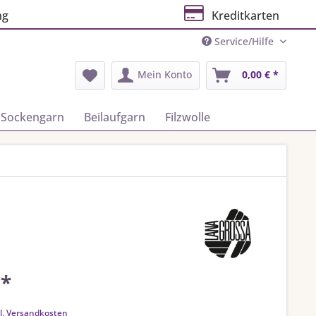
ng
Kreditkarten
Service/Hilfe
Mein Konto
0,00 € *
Sockengarn
Beilaufgarn
Filzwolle
 *
k
l. Versandkosten