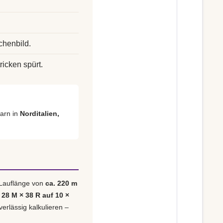
chenbild.
ricken spürt.
arn in
Norditalien,
 Lauflänge von
ca. 220 m
 28 M × 38 R auf 10 ×
verlässig kalkulieren –