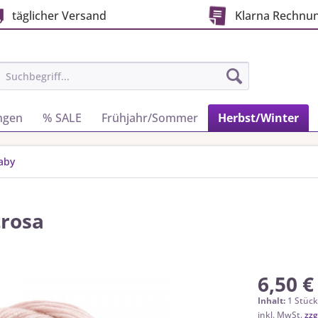
täglicher Versand
Klarna Rechnu
ngen
% SALE
Frühjahr/Sommer
Herbst/Winter
aby
trosa
6,50 €
Inhalt:
1 Stüc
inkl. MwSt.
zzg