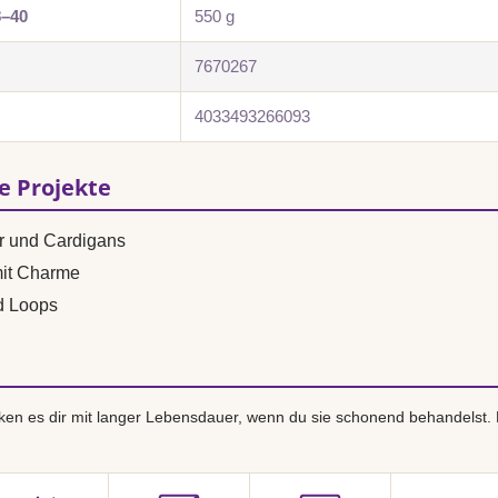
8–40
550 g
7670267
4033493266093
se Projekte
r und Cardigans
mit Charme
d Loops
en es dir mit langer Lebensdauer, wenn du sie schonend behandelst.