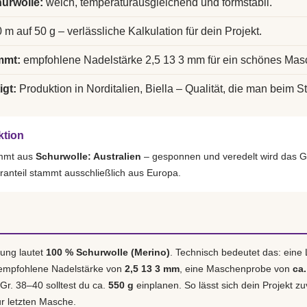
urwolle:
weich, temperaturausgleichend und formstabil.
 m auf 50 g – verlässliche Kalkulation für dein Projekt.
mmt:
empfohlene Nadelstärke 2,5 13 3 mm für ein schönes Mas
igt:
Produktion in Norditalien, Biella – Qualität, die man beim St
ktion
ammt aus
Schurwolle: Australien
– gesponnen und veredelt wird das G
ranteil stammt ausschließlich aus Europa.
ung lautet
100 % Schurwolle (Merino)
. Technisch bedeutet das: eine
 empfohlene Nadelstärke von
2,5 13 3 mm
, eine Maschenprobe von
ca.
 Gr. 38–40 solltest du ca.
550 g
einplanen. So lässt sich dein Projekt zu
r letzten Masche.