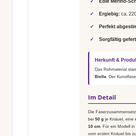
✓
Edle Merino-Sch
✓
Ergiebig:
ca. 220
✓
Perfekt abgesti
✓
Sorgfältig gefert
Herkunft & Produ
Das Rohmaterial st
Biella
. Der Kunstfase
Im Detail
Die Faserzusammensetz
bei
50 g
je Knäuel, eine
10 cm
. Für ein Modell in
vom ersten Knäuel bis zu