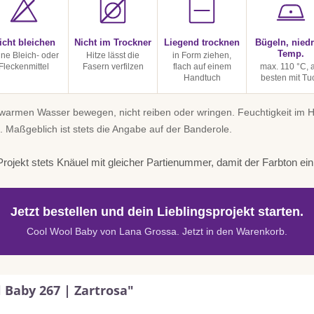
icht bleichen
Nicht im Trockner
Liegend trocknen
Bügeln, niedr
Temp.
ine Bleich- oder
Hitze lässt die
in Form ziehen,
Fleckenmittel
Fasern verfilzen
flach auf einem
max. 110 °C, 
Handtuch
besten mit Tu
uwarmen Wasser bewegen, nicht reiben oder wringen. Feuchtigkeit im
. Maßgeblich ist stets die Angabe auf der Banderole.
rojekt stets Knäuel mit gleicher Partienummer, damit der Farbton einhe
Jetzt bestellen und dein Lieblingsprojekt starten.
Cool Wool Baby von Lana Grossa. Jetzt in den Warenkorb.
 Baby 267 | Zartrosa"