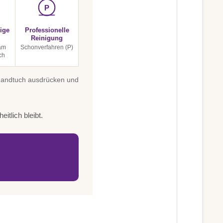
P
ige
Professionelle
Reinigung
am
Schonverfahren (P)
ch
 Handtuch ausdrücken und
itlich bleibt.