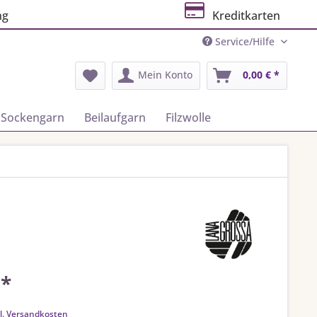
ng
Kreditkarten
Service/Hilfe
Mein Konto
0,00 € *
Sockengarn
Beilaufgarn
Filzwolle
 *
k
l. Versandkosten