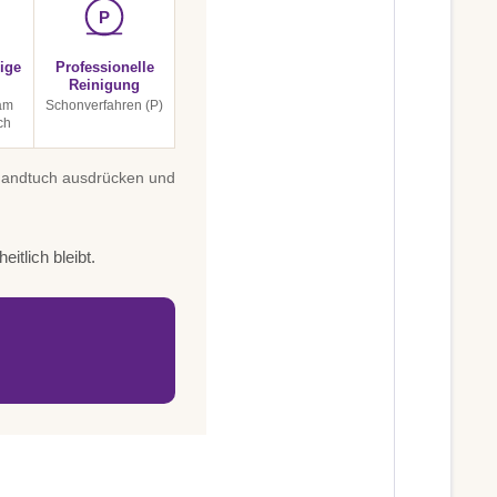
P
ige
Professionelle
Reinigung
am
Schonverfahren (P)
ch
 Handtuch ausdrücken und
itlich bleibt.