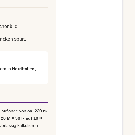
chenbild.
ricken spürt.
arn in
Norditalien,
 Lauflänge von
ca. 220 m
 28 M × 38 R auf 10 ×
verlässig kalkulieren –