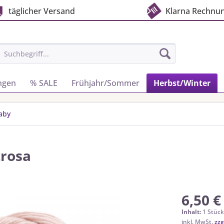
täglicher Versand
Klarna Rechnu
ngen
% SALE
Frühjahr/Sommer
Herbst/Winter
aby
trosa
6,50 €
Inhalt:
1 Stüc
inkl. MwSt.
zzg