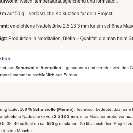
urwolle:
weich, temperaturausgleichend und formstabil.
 m auf 50 g – verlässliche Kalkulation für dein Projekt.
mmt:
empfohlene Nadelstärke 2,5 13 3 mm für ein schönes Mas
igt:
Produktion in Norditalien, Biella – Qualität, die man beim St
ktion
ammt aus
Schurwolle: Australien
– gesponnen und veredelt wird das G
ranteil stammt ausschließlich aus Europa.
ung lautet
100 % Schurwolle (Merino)
. Technisch bedeutet das: eine
 empfohlene Nadelstärke von
2,5 13 3 mm
, eine Maschenprobe von
ca.
 Gr. 38–40 solltest du ca.
550 g
einplanen. So lässt sich dein Projekt zu
r letzten Masche.