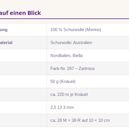
auf einen Blick
zung
100 % Schurwolle (Merino)
terial
Schurwolle: Australien
Norditalien, Biella
Farb-Nr. 267 – Zartrosa
50 g (Knäuel)
ca. 220 m je Knäuel
2,5 13 3 mm
ca. 28 M × 38 R auf 10 × 10 cm