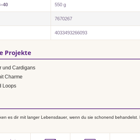
8–40
550 g
7670267
4033493266093
se Projekte
r und Cardigans
mit Charme
d Loops
en es dir mit langer Lebensdauer, wenn du sie schonend behandelst.