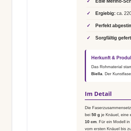
✓
Edle Merino-Sch
✓
Ergiebig:
ca. 220
✓
Perfekt abgesti
✓
Sorgfältig gefert
Herkunft & Produ
Das Rohmaterial st
Biella
. Der Kunstfase
Im Detail
Die Faserzusammensetz
bei
50 g
je Knäuel, eine
10 cm
. Für ein Modell in
vom ersten Knäuel bis zu