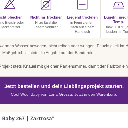
icht bleichen
Nicht im Trockner
Liegend trocknen
Bügeln, niedr
Temp.
ine Bleich- oder
Hitze lässt die
in Form ziehen,
Fleckenmittel
Fasern verfilzen
flach auf einem
max. 110 °C, 
Handtuch
besten mit Tu
uwarmen Wasser bewegen, nicht reiben oder wringen. Feuchtigkeit im
. Maßgeblich ist stets die Angabe auf der Banderole.
rojekt stets Knäuel mit gleicher Partienummer, damit der Farbton einhe
Jetzt bestellen und dein Lieblingsprojekt starten.
Cool Wool Baby von Lana Grossa. Jetzt in den Warenkorb.
 Baby 267 | Zartrosa"