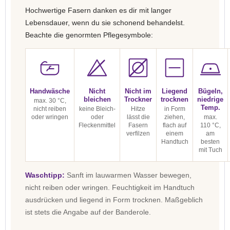
Hochwertige Fasern danken es dir mit langer
Lebensdauer, wenn du sie schonend behandelst.
Beachte die genormten Pflegesymbole:
Handwäsche
Nicht
Nicht im
Liegend
Bügeln,
bleichen
Trockner
trocknen
niedrige
max. 30 °C,
Temp.
nicht reiben
keine Bleich-
Hitze
in Form
oder wringen
oder
lässt die
ziehen,
max.
Fleckenmittel
Fasern
flach auf
110 °C,
verfilzen
einem
am
Handtuch
besten
mit Tuch
Waschtipp:
Sanft im lauwarmen Wasser bewegen,
nicht reiben oder wringen. Feuchtigkeit im Handtuch
ausdrücken und liegend in Form trocknen. Maßgeblich
ist stets die Angabe auf der Banderole.