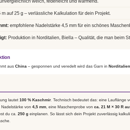
unvergleichlich weich, federleicht und wärmend.
 m auf 25 g – verlässliche Kalkulation für dein Projekt.
mmt:
empfohlene Nadelstärke 4,5 mm für ein schönes Maschenb
igt:
Produktion in Norditalien, Biella – Qualität, die man beim St
ktion
ammt aus
China
– gesponnen und veredelt wird das Garn in
Norditalien
ung lautet
100 % Kaschmir
. Technisch bedeutet das: eine Lauflänge 
e Nadelstärke von
4,5 mm
, eine Maschenprobe von
ca. 21 M × 30 R au
est du ca.
250 g
einplanen. So lässt sich dein Projekt zuverlässig kalku
asche.