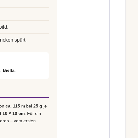
ild.
ricken spürt.
, Biella
.
von
ca. 115 m
bei
25 g
je
f 10 × 10 cm
. Für ein
lieren – vom ersten