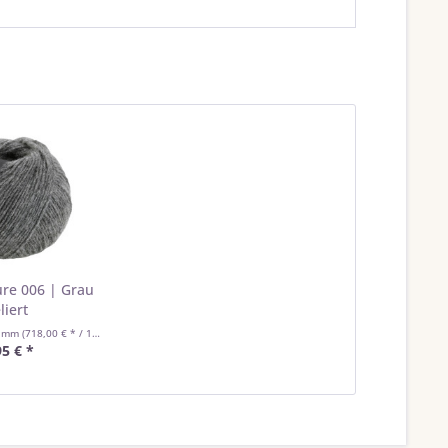
re 006 | Grau
liert
ramm
(718,00 € * / 1 Kilogramm)
95 € *