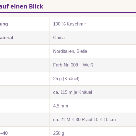
auf einen Blick
zung
100 % Kaschmir
terial
China
Norditalien, Biella
Farb-Nr. 009 – Weiß
25 g (Knäuel)
ca. 115 m je Knäuel
4,5 mm
ca. 21 M × 30 R auf 10 × 10 cm
8–40
250 g