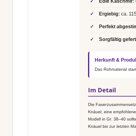
✓
Edle Kaschmir:
✓
Ergiebig:
ca. 115
✓
Perfekt abgesti
✓
Sorgfältig gefert
Herkunft & Produ
Das Rohmaterial st
Im Detail
Die Faserzusammensetz
Knäuel, eine empfohlen
Modell in Gr. 38–40 sollt
Knäuel bis zur letzten M