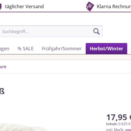
täglicher Versand
Klarna Rechnu
ngen
% SALE
Frühjahr/Sommer
Herbst/Winter
ure
iß
17,95 
Inhalt:
0.025 K
inkl. MwSt.
zzg