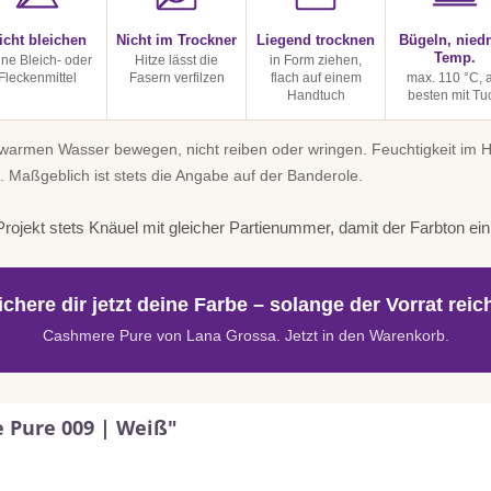
icht bleichen
Nicht im Trockner
Liegend trocknen
Bügeln, niedr
Temp.
ine Bleich- oder
Hitze lässt die
in Form ziehen,
Fleckenmittel
Fasern verfilzen
flach auf einem
max. 110 °C, 
Handtuch
besten mit Tu
uwarmen Wasser bewegen, nicht reiben oder wringen. Feuchtigkeit im
. Maßgeblich ist stets die Angabe auf der Banderole.
rojekt stets Knäuel mit gleicher Partienummer, damit der Farbton einhe
ichere dir jetzt deine Farbe – solange der Vorrat reich
Cashmere Pure von Lana Grossa. Jetzt in den Warenkorb.
 Pure 009 | Weiß"