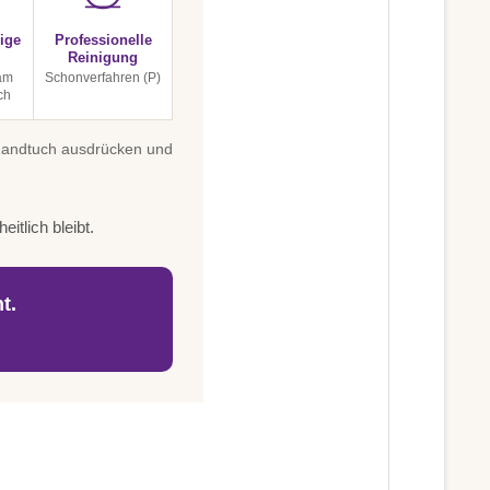
ige
Professionelle
Reinigung
am
Schonverfahren (P)
ch
 Handtuch ausdrücken und
itlich bleibt.
t.