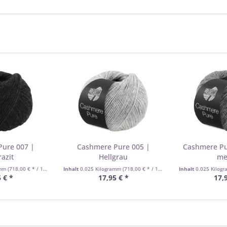
Pure 007 |
Cashmere Pure 005 |
Cashmere Pu
azit
Hellgrau
me
amm
(718,00 € * / 1 Kilogramm)
Inhalt
0.025 Kilogramm
(718,00 € * / 1 Kilogramm)
Inhalt
0.025 Kilog
 € *
17,95 € *
17,