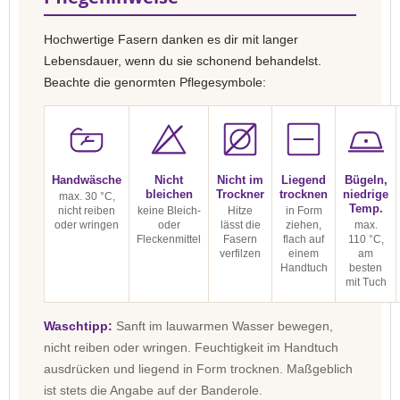
Hochwertige Fasern danken es dir mit langer
Lebensdauer, wenn du sie schonend behandelst.
Beachte die genormten Pflegesymbole:
Handwäsche
Nicht
Nicht im
Liegend
Bügeln,
bleichen
Trockner
trocknen
niedrige
max. 30 °C,
Temp.
nicht reiben
keine Bleich-
Hitze
in Form
oder wringen
oder
lässt die
ziehen,
max.
Fleckenmittel
Fasern
flach auf
110 °C,
verfilzen
einem
am
Handtuch
besten
mit Tuch
Waschtipp:
Sanft im lauwarmen Wasser bewegen,
nicht reiben oder wringen. Feuchtigkeit im Handtuch
ausdrücken und liegend in Form trocknen. Maßgeblich
ist stets die Angabe auf der Banderole.