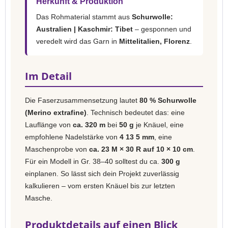
Herkunft & Produktion
Das Rohmaterial stammt aus
Schurwolle:
Australien | Kaschmir: Tibet
– gesponnen und
veredelt wird das Garn in
Mittelitalien, Florenz
.
Im Detail
Die Faserzusammensetzung lautet
80 % Schurwolle
(Merino extrafine)
. Technisch bedeutet das: eine
Lauflänge von
ca. 320 m
bei
50 g
je Knäuel, eine
empfohlene Nadelstärke von
4 13 5 mm
, eine
Maschenprobe von
ca. 23 M × 30 R auf 10 × 10 cm
.
Für ein Modell in Gr. 38–40 solltest du ca.
300 g
einplanen. So lässt sich dein Projekt zuverlässig
kalkulieren – vom ersten Knäuel bis zur letzten
Masche.
Produktdetails auf einen Blick