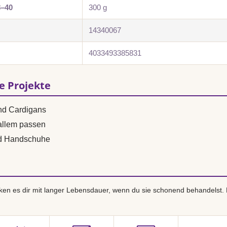
8–40
300 g
14340067
4033493385831
se Projekte
und Cardigans
 allem passen
nd Handschuhe
en es dir mit langer Lebensdauer, wenn du sie schonend behandelst.