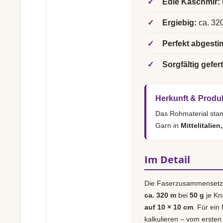
✓
Edle Kaschmir:
✓
Ergiebig:
ca. 320
✓
Perfekt abgesti
✓
Sorgfältig gefert
Herkunft & Produ
Das Rohmaterial st
Garn in
Mittelitalien
Im Detail
Die Faserzusammensetz
ca. 320 m
bei
50 g
je Kn
auf 10 × 10 cm
. Für ein
kalkulieren – vom ersten