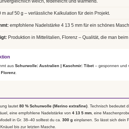
unvergleichlich weich, federleicht und wärmend.
 m auf 50 g – verlässliche Kalkulation für dein Projekt.
mmt:
empfohlene Nadelstärke 4 13 5 mm für ein schönes Masch
igt:
Produktion in Mittelitalien, Florenz – Qualität, die man beim 
ktion
ammt aus
Schurwolle: Australien | Kaschmir: Tibet
– gesponnen und v
, Florenz
.
ung lautet
80 % Schurwolle (Merino extrafine)
. Technisch bedeutet d
äuel, eine empfohlene Nadelstärke von
4 13 5 mm
, eine Maschenprob
 Modell in Gr. 38–40 solltest du ca.
300 g
einplanen. So lässt sich dein P
 Knäuel bis zur letzten Masche.