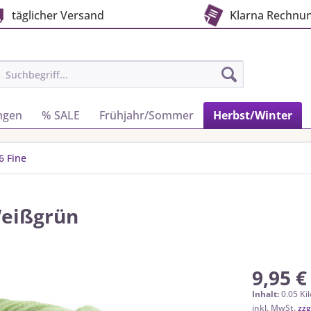
täglicher Versand
Klarna Rechnu
ngen
% SALE
Frühjahr/Sommer
Herbst/Winter
6 Fine
Weißgrün
9,95 €
Inhalt:
0.05 Ki
inkl. MwSt.
zzg