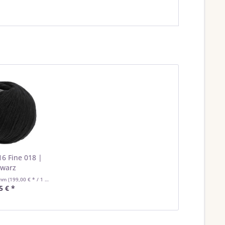
6 Fine 018 |
warz
amm
(199,00 € * / 1 Kilogramm)
5 € *