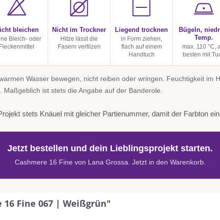
icht bleichen
Nicht im Trockner
Liegend trocknen
Bügeln, niedr
Temp.
ine Bleich- oder
Hitze lässt die
in Form ziehen,
Fleckenmittel
Fasern verfilzen
flach auf einem
max. 110 °C, 
Handtuch
besten mit Tu
uwarmen Wasser bewegen, nicht reiben oder wringen. Feuchtigkeit im
. Maßgeblich ist stets die Angabe auf der Banderole.
rojekt stets Knäuel mit gleicher Partienummer, damit der Farbton einhe
Jetzt bestellen und dein Lieblingsprojekt starten.
Cashmere 16 Fine von Lana Grossa. Jetzt in den Warenkorb.
 16 Fine 067 | Weißgrün"