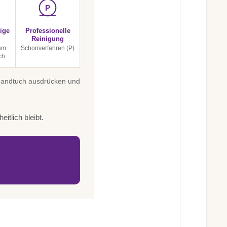
P
ige
Professionelle
Reinigung
am
Schonverfahren (P)
ch
 Handtuch ausdrücken und
itlich bleibt.