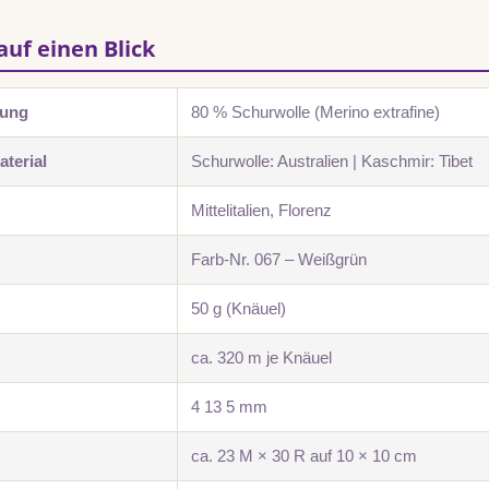
auf einen Blick
zung
80 % Schurwolle (Merino extrafine)
terial
Schurwolle: Australien | Kaschmir: Tibet
Mittelitalien, Florenz
Farb-Nr. 067 – Weißgrün
50 g (Knäuel)
ca. 320 m je Knäuel
4 13 5 mm
ca. 23 M × 30 R auf 10 × 10 cm