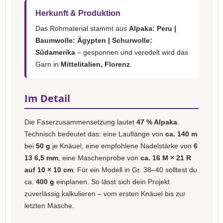
Herkunft & Produktion
Das Rohmaterial stammt aus
Alpaka: Peru |
Baumwolle: Ägypten | Schurwolle:
Südamerika
– gesponnen und veredelt wird das
Garn in
Mittelitalien, Florenz
.
Im Detail
Die Faserzusammensetzung lautet
47 % Alpaka
.
Technisch bedeutet das: eine Lauflänge von
ca. 140 m
bei
50 g
je Knäuel, eine empfohlene Nadelstärke von
6
13 6,5 mm
, eine Maschenprobe von
ca. 16 M × 21 R
auf 10 × 10 cm
. Für ein Modell in Gr. 38–40 solltest du
ca.
400 g
einplanen. So lässt sich dein Projekt
zuverlässig kalkulieren – vom ersten Knäuel bis zur
letzten Masche.