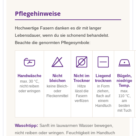
Pflegehinweise
Hochwertige Fasern danken es dir mit langer
Lebensdauer, wenn du sie schonend behandelst.
Beachte die genormten Pflegesymbole:
Handwäsche
Nicht
Nicht im
Liegend
Bügeln,
bleichen
Trockner
trocknen
niedrige
max. 30 °C,
Temp.
nicht reiben
keine Bleich-
Hitze
in Form
oder wringen
oder
lässt die
ziehen,
max.
Fleckenmittel
Fasern
flach auf
110 °C,
verfilzen
einem
am
Handtuch
besten
mit Tuch
Waschtipp:
Sanft im lauwarmen Wasser bewegen,
nicht reiben oder wringen. Feuchtigkeit im Handtuch