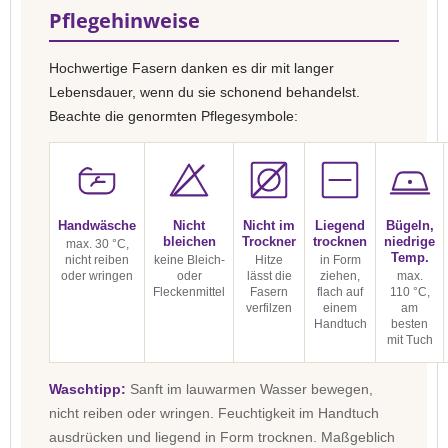
Pflegehinweise
Hochwertige Fasern danken es dir mit langer
Lebensdauer, wenn du sie schonend behandelst.
Beachte die genormten Pflegesymbole:
Handwäsche
Nicht
Nicht im
Liegend
Bügeln,
bleichen
Trockner
trocknen
niedrige
max. 30 °C,
Temp.
nicht reiben
keine Bleich-
Hitze
in Form
oder wringen
oder
lässt die
ziehen,
max.
Fleckenmittel
Fasern
flach auf
110 °C,
verfilzen
einem
am
Handtuch
besten
mit Tuch
Waschtipp:
Sanft im lauwarmen Wasser bewegen,
nicht reiben oder wringen. Feuchtigkeit im Handtuch
ausdrücken und liegend in Form trocknen. Maßgeblich