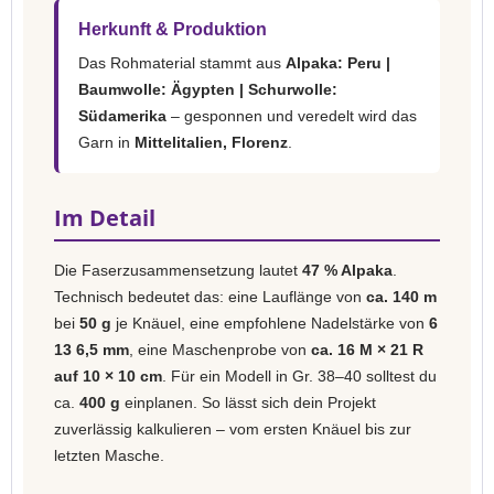
Herkunft & Produktion
Das Rohmaterial stammt aus
Alpaka: Peru |
Baumwolle: Ägypten | Schurwolle:
Südamerika
– gesponnen und veredelt wird das
Garn in
Mittelitalien, Florenz
.
Im Detail
Die Faserzusammensetzung lautet
47 % Alpaka
.
Technisch bedeutet das: eine Lauflänge von
ca. 140 m
bei
50 g
je Knäuel, eine empfohlene Nadelstärke von
6
13 6,5 mm
, eine Maschenprobe von
ca. 16 M × 21 R
auf 10 × 10 cm
. Für ein Modell in Gr. 38–40 solltest du
ca.
400 g
einplanen. So lässt sich dein Projekt
zuverlässig kalkulieren – vom ersten Knäuel bis zur
letzten Masche.