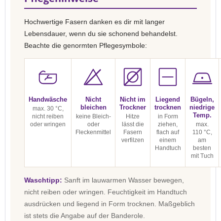
Hochwertige Fasern danken es dir mit langer
Lebensdauer, wenn du sie schonend behandelst.
Beachte die genormten Pflegesymbole:
Handwäsche
Nicht
Nicht im
Liegend
Bügeln,
bleichen
Trockner
trocknen
niedrige
max. 30 °C,
Temp.
nicht reiben
keine Bleich-
Hitze
in Form
oder wringen
oder
lässt die
ziehen,
max.
Fleckenmittel
Fasern
flach auf
110 °C,
verfilzen
einem
am
Handtuch
besten
mit Tuch
Waschtipp:
Sanft im lauwarmen Wasser bewegen,
nicht reiben oder wringen. Feuchtigkeit im Handtuch
ausdrücken und liegend in Form trocknen. Maßgeblich
ist stets die Angabe auf der Banderole.