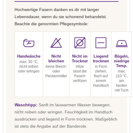
Hochwertige Fasern danken es dir mit langer
Lebensdauer, wenn du sie schonend behandelst.
Beachte die genormten Pflegesymbole:
Handwäsche
Nicht
Nicht im
Liegend
Bügeln,
bleichen
Trockner
trocknen
niedrige
max. 30 °C,
Temp.
nicht reiben
keine Bleich-
Hitze
in Form
oder wringen
oder
lässt die
ziehen,
max.
Fleckenmittel
Fasern
flach auf
110 °C,
verfilzen
einem
am
Handtuch
besten
mit Tuch
Waschtipp:
Sanft im lauwarmen Wasser bewegen,
nicht reiben oder wringen. Feuchtigkeit im Handtuch
ausdrücken und liegend in Form trocknen. Maßgeblich
ist stets die Angabe auf der Banderole.