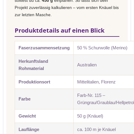
solltest du ca.
450 g
einplanen. So lässt sich dein
Projekt zuverlässig kalkulieren – vom ersten Knäuel bis
zur letzten Masche.
Produktdetails auf einen Blick
Faserzusammensetzung
50 % Schurwolle (Merino)
Herkunftsland
Australien
Rohmaterial
Produktionsort
Mittelitalien, Florenz
Farb-Nr. 115 –
Farbe
Grüngrau/Graublau/Hellpetrol
Gewicht
50 g (Knäuel)
Lauflänge
ca. 100 m je Knäuel