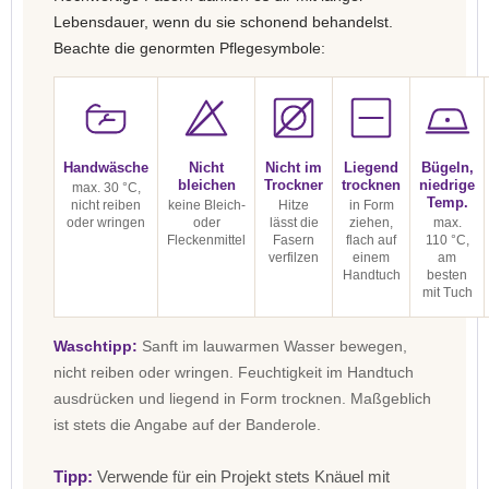
Lebensdauer, wenn du sie schonend behandelst.
Beachte die genormten Pflegesymbole:
Handwäsche
Nicht
Nicht im
Liegend
Bügeln,
bleichen
Trockner
trocknen
niedrige
max. 30 °C,
Temp.
nicht reiben
keine Bleich-
Hitze
in Form
oder wringen
oder
lässt die
ziehen,
max.
Fleckenmittel
Fasern
flach auf
110 °C,
verfilzen
einem
am
Handtuch
besten
mit Tuch
Waschtipp:
Sanft im lauwarmen Wasser bewegen,
nicht reiben oder wringen. Feuchtigkeit im Handtuch
ausdrücken und liegend in Form trocknen. Maßgeblich
ist stets die Angabe auf der Banderole.
Tipp:
Verwende für ein Projekt stets Knäuel mit