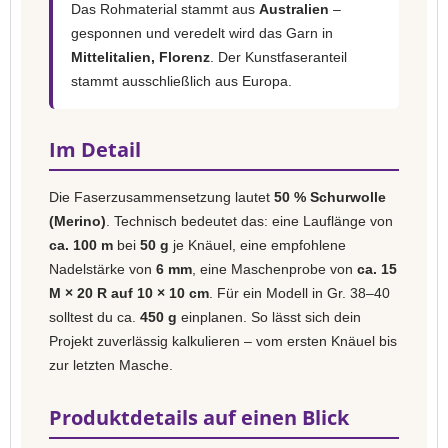
Das Rohmaterial stammt aus
Australien
–
gesponnen und veredelt wird das Garn in
Mittelitalien, Florenz
. Der Kunstfaseranteil
stammt ausschließlich aus Europa.
Im Detail
Die Faserzusammensetzung lautet
50 % Schurwolle
(Merino)
. Technisch bedeutet das: eine Lauflänge von
ca. 100 m
bei
50 g
je Knäuel, eine empfohlene
Nadelstärke von
6 mm
, eine Maschenprobe von
ca. 15
M × 20 R auf 10 × 10 cm
. Für ein Modell in Gr. 38–40
solltest du ca.
450 g
einplanen. So lässt sich dein
Projekt zuverlässig kalkulieren – vom ersten Knäuel bis
zur letzten Masche.
Produktdetails auf einen Blick