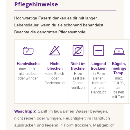
Pflegehinweise
Hochwertige Fasern danken es dir mit langer
Lebensdauer, wenn du sie schonend behandelst.
Beachte die genormten Pflegesymbole:
Handwäsche
Nicht
Nicht im
Liegend
Bügeln,
bleichen
Trockner
trocknen
niedrige
max. 30 °C,
Temp.
nicht reiben
keine Bleich-
Hitze
in Form
oder wringen
oder
lässt die
ziehen,
max.
Fleckenmittel
Fasern
flach auf
110 °C,
verfilzen
einem
am
Handtuch
besten
mit Tuch
Waschtipp:
Sanft im lauwarmen Wasser bewegen,
nicht reiben oder wringen. Feuchtigkeit im Handtuch
ausdrücken und liegend in Form trocknen. Maßgeblich