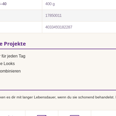
8–40
400 g
17850011
4033493182287
se Projekte
 für jeden Tag
ne Looks
ombinieren
en es dir mit langer Lebensdauer, wenn du sie schonend behandelst.