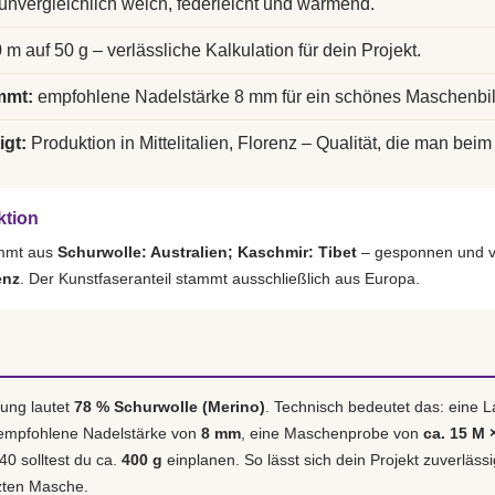
unvergleichlich weich, federleicht und wärmend.
 m auf 50 g – verlässliche Kalkulation für dein Projekt.
mmt:
empfohlene Nadelstärke 8 mm für ein schönes Maschenbil
igt:
Produktion in Mittelitalien, Florenz – Qualität, die man beim 
ktion
ammt aus
Schurwolle: Australien; Kaschmir: Tibet
– gesponnen und ve
enz
. Der Kunstfaseranteil stammt ausschließlich aus Europa.
ung lautet
78 % Schurwolle (Merino)
. Technisch bedeutet das: eine 
 empfohlene Nadelstärke von
8 mm
, eine Maschenprobe von
ca. 15 M 
40 solltest du ca.
400 g
einplanen. So lässt sich dein Projekt zuverläss
tzten Masche.