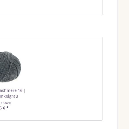
ashmere 16 |
unkelgrau
t
1 Stück
5 € *