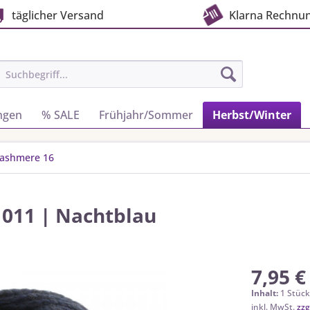
täglicher Versand
Klarna Rechnu
ngen
% SALE
Frühjahr/Sommer
Herbst/Winter
Cashmere 16
 011 | Nachtblau
7,95 €
Inhalt:
1 Stüc
inkl. MwSt.
zzg