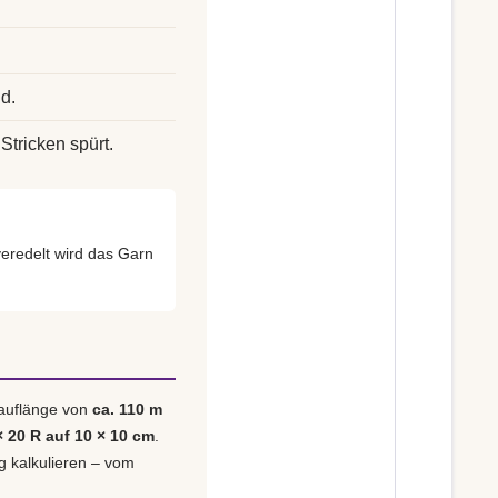
d.
Stricken spürt.
redelt wird das Garn
Lauflänge von
ca. 110 m
× 20 R auf 10 × 10 cm
.
ig kalkulieren – vom