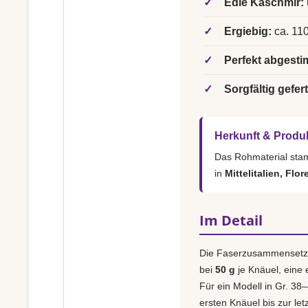
✓
Edle Kaschmir:
✓
Ergiebig:
ca. 110
✓
Perfekt abgesti
✓
Sorgfältig gefert
Herkunft & Produ
Das Rohmaterial st
in
Mittelitalien, Flor
Im Detail
Die Faserzusammensetz
bei
50 g
je Knäuel, eine
Für ein Modell in Gr. 38–
ersten Knäuel bis zur le