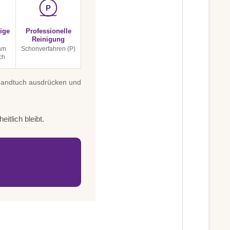
P
ige
Professionelle
Reinigung
am
Schonverfahren (P)
ch
 Handtuch ausdrücken und
itlich bleibt.