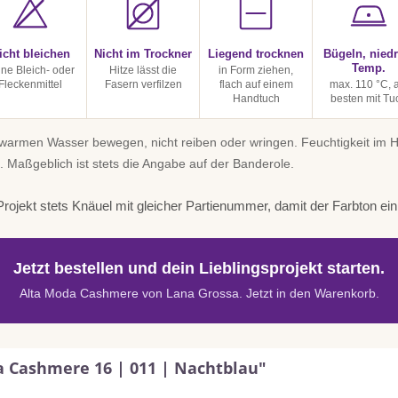
icht bleichen
Nicht im Trockner
Liegend trocknen
Bügeln, niedr
Temp.
ine Bleich- oder
Hitze lässt die
in Form ziehen,
Fleckenmittel
Fasern verfilzen
flach auf einem
max. 110 °C, 
Handtuch
besten mit Tu
uwarmen Wasser bewegen, nicht reiben oder wringen. Feuchtigkeit im
. Maßgeblich ist stets die Angabe auf der Banderole.
rojekt stets Knäuel mit gleicher Partienummer, damit der Farbton einhe
Jetzt bestellen und dein Lieblingsprojekt starten.
Alta Moda Cashmere von Lana Grossa. Jetzt in den Warenkorb.
a Cashmere 16 | 011 | Nachtblau"