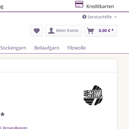
ng
Kreditkarten
Service/Hilfe
Mein Konto
0,00 € *
Sockengarn
Beilaufgarn
Filzwolle
 *
k
l. Versandkosten