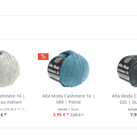
ashmere 16 |
Alta Moda Cashmere 16 |
Alta Moda C
rau meliert
009 | Petrol
025 | D
mm
(159,00 € * / 1 Kilogramm)
Inhalt
1 Stück
Inhal
 € *
5,95 € *
7,9
7,95 € *