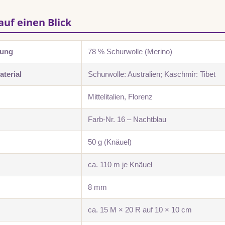
auf einen Blick
zung
78 % Schurwolle (Merino)
terial
Schurwolle: Australien; Kaschmir: Tibet
Mittelitalien, Florenz
Farb-Nr. 16 – Nachtblau
50 g (Knäuel)
ca. 110 m je Knäuel
8 mm
ca. 15 M × 20 R auf 10 × 10 cm