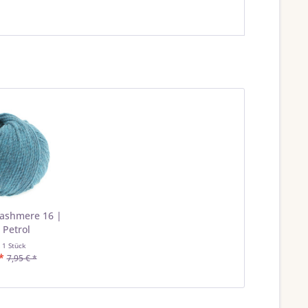
ashmere 16 |
 Petrol
t
1 Stück
*
7,95 € *