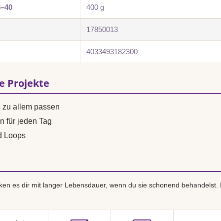
8–40
400 g
17850013
4033493182300
se Projekte
e zu allem passen
n für jeden Tag
d Loops
en es dir mit langer Lebensdauer, wenn du sie schonend behandelst.