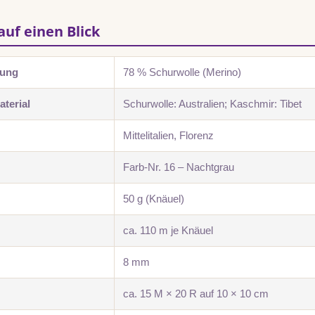
auf einen Blick
zung
78 % Schurwolle (Merino)
terial
Schurwolle: Australien; Kaschmir: Tibet
Mittelitalien, Florenz
Farb-Nr. 16 – Nachtgrau
50 g (Knäuel)
ca. 110 m je Knäuel
8 mm
ca. 15 M × 20 R auf 10 × 10 cm