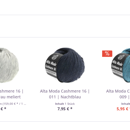
ashmere 16 |
Alta Moda Cashmere 16 |
Alta Moda C
rau meliert
011 | Nachtblau
009 |
mm
(159,00 € * / 1 Kilogramm)
Inhalt
1 Stück
Inhal
 € *
7,95 € *
5,95 € 