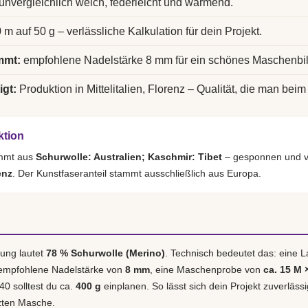
unvergleichlich weich, federleicht und wärmend.
 m auf 50 g – verlässliche Kalkulation für dein Projekt.
mmt:
empfohlene Nadelstärke 8 mm für ein schönes Maschenbil
igt:
Produktion in Mittelitalien, Florenz – Qualität, die man beim 
ktion
ammt aus
Schurwolle: Australien; Kaschmir: Tibet
– gesponnen und ve
enz
. Der Kunstfaseranteil stammt ausschließlich aus Europa.
ung lautet
78 % Schurwolle (Merino)
. Technisch bedeutet das: eine 
 empfohlene Nadelstärke von
8 mm
, eine Maschenprobe von
ca. 15 M 
40 solltest du ca.
400 g
einplanen. So lässt sich dein Projekt zuverläss
tzten Masche.