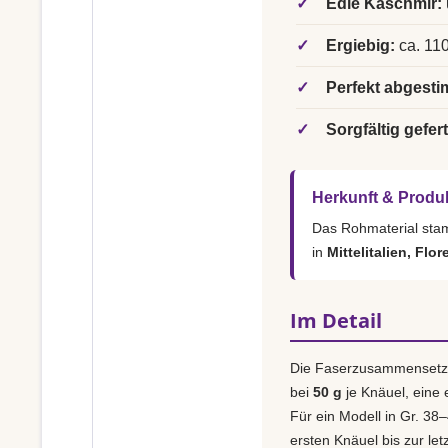
✓
Edle Kaschmir:
✓
Ergiebig:
ca. 110
✓
Perfekt abgesti
✓
Sorgfältig gefert
Herkunft & Produ
Das Rohmaterial st
in
Mittelitalien, Flor
Im Detail
Die Faserzusammensetz
bei
50 g
je Knäuel, eine
Für ein Modell in Gr. 38–
ersten Knäuel bis zur le