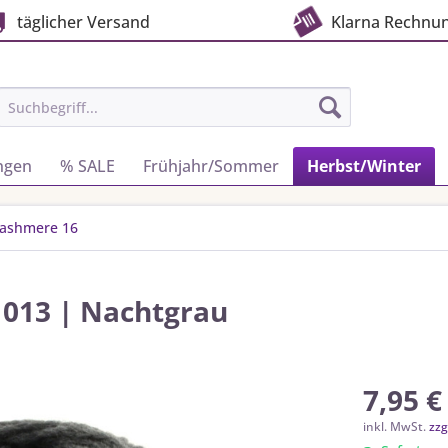
täglicher Versand
Klarna Rechnu
ngen
% SALE
Frühjahr/Sommer
Herbst/Winter
Cashmere 16
 013 | Nachtgrau
7,95 €
inkl. MwSt.
zzg