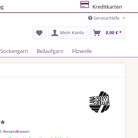
ng
Kreditkarten
Service/Hilfe
Mein Konto
0,00 € *
Sockengarn
Beilaufgarn
Filzwolle
 *
l. Versandkosten