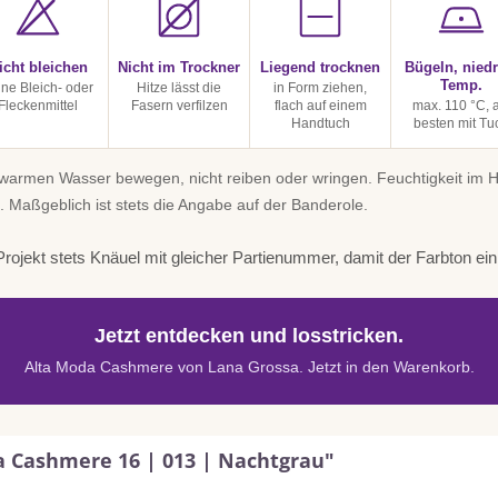
icht bleichen
Nicht im Trockner
Liegend trocknen
Bügeln, niedr
Temp.
ine Bleich- oder
Hitze lässt die
in Form ziehen,
Fleckenmittel
Fasern verfilzen
flach auf einem
max. 110 °C, 
Handtuch
besten mit Tu
uwarmen Wasser bewegen, nicht reiben oder wringen. Feuchtigkeit im
. Maßgeblich ist stets die Angabe auf der Banderole.
rojekt stets Knäuel mit gleicher Partienummer, damit der Farbton einhe
Jetzt entdecken und losstricken.
Alta Moda Cashmere von Lana Grossa. Jetzt in den Warenkorb.
a Cashmere 16 | 013 | Nachtgrau"