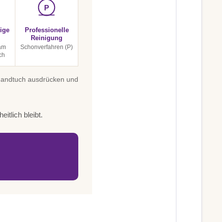
P
ige
Professionelle
Reinigung
am
Schonverfahren (P)
ch
 Handtuch ausdrücken und
itlich bleibt.