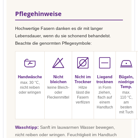
Pflegehinweise
Hochwertige Fasern danken es dir mit langer
Lebensdauer, wenn du sie schonend behandelst.
Beachte die genormten Pflegesymbole:
Handwäsche
Nicht
Nicht im
Liegend
Bügeln,
bleichen
Trockner
trocknen
niedrige
max. 30 °C,
Temp.
nicht reiben
keine Bleich-
Hitze
in Form
oder wringen
oder
lässt die
ziehen,
max.
Fleckenmittel
Fasern
flach auf
110 °C,
verfilzen
einem
am
Handtuch
besten
mit Tuch
Waschtipp:
Sanft im lauwarmen Wasser bewegen,
nicht reiben oder wringen. Feuchtigkeit im Handtuch