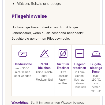
Mützen, Schals und Loops
Pflegehinweise
Hochwertige Fasern danken es dir mit langer
Lebensdauer, wenn du sie schonend behandelst.
Beachte die genormten Pflegesymbole:
Handwäsche
Nicht
Nicht im
Liegend
Bügeln,
bleichen
Trockner
trocknen
niedrige
max. 30 °C,
Temp.
nicht reiben
keine Bleich-
Hitze
in Form
oder wringen
oder
lässt die
ziehen,
max.
Fleckenmittel
Fasern
flach auf
110 °C,
verfilzen
einem
am
Handtuch
besten
mit Tuch
Waschtipp:
Sanft im lauwarmen Wasser bewegen,