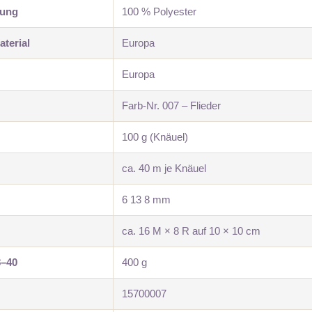
zung
100 % Polyester
terial
Europa
Europa
Farb-Nr. 007 – Flieder
100 g (Knäuel)
ca. 40 m je Knäuel
6 13 8 mm
ca. 16 M × 8 R auf 10 × 10 cm
8–40
400 g
15700007