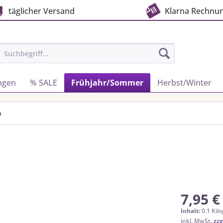
täglicher Versand
Klarna Rechnu
ngen
% SALE
Frühjahr/Sommer
Herbst/Winter
p
7,95 €
Inhalt:
0.1 Kil
inkl. MwSt.
zzg