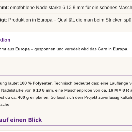
mmt:
empfohlene Nadelstärke 6 13 8 mm für ein schönes Masch
igt:
Produktion in Europa – Qualität, die man beim Stricken spür
ktion
ammt aus
Europa
– gesponnen und veredelt wird das Garn in
Europa
.
ung lautet
100 % Polyester
. Technisch bedeutet das: eine Lauflänge 
e Nadelstärke von
6 13 8 mm
, eine Maschenprobe von
ca. 16 M × 8 R 
est du ca.
400 g
einplanen. So lässt sich dein Projekt zuverlässig kalku
asche.
auf einen Blick