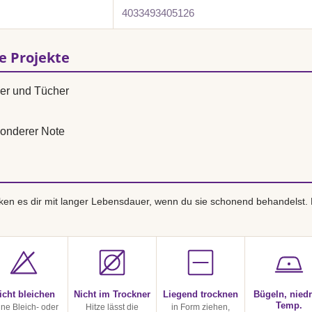
4033493405126
se Projekte
ver und Tücher
onderer Note
en es dir mit langer Lebensdauer, wenn du sie schonend behandelst.
icht bleichen
Nicht im Trockner
Liegend trocknen
Bügeln, niedr
Temp.
ine Bleich- oder
Hitze lässt die
in Form ziehen,