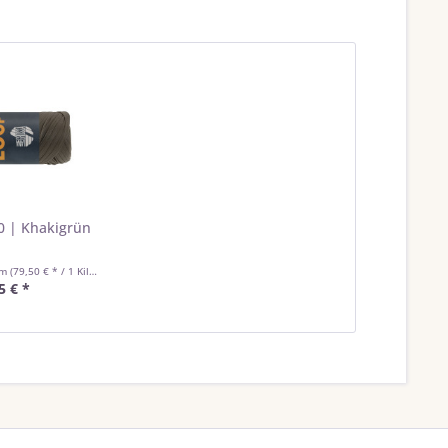
0 | Khakigrün
mm
(79,50 € * / 1 Kilogramm)
5 € *