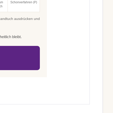
am
Schonverfahren (P)
ch
 Handtuch ausdrücken und
itlich bleibt.