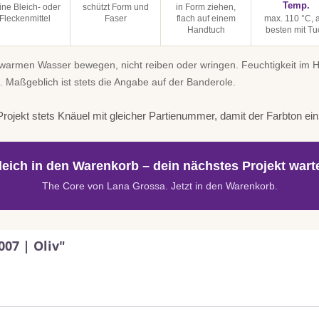
Temp.
ine Bleich- oder
schützt Form und
in Form ziehen,
Fleckenmittel
Faser
flach auf einem
max. 110 °C,
Handtuch
besten mit Tu
uwarmen Wasser bewegen, nicht reiben oder wringen. Feuchtigkeit im
. Maßgeblich ist stets die Angabe auf der Banderole.
rojekt stets Knäuel mit gleicher Partienummer, damit der Farbton einhe
leich in den Warenkorb – dein nächstes Projekt warte
The Core von Lana Grossa. Jetzt in den Warenkorb.
07 | Oliv"