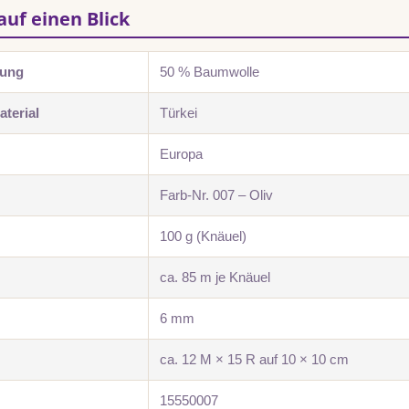
auf einen Blick
zung
50 % Baumwolle
terial
Türkei
Europa
Farb-Nr. 007 – Oliv
100 g (Knäuel)
ca. 85 m je Knäuel
6 mm
ca. 12 M × 15 R auf 10 × 10 cm
15550007