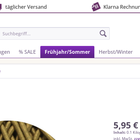
täglicher Versand
Klarna Rechnu
ngen
% SALE
Frühjahr/Sommer
Herbst/Winter
e
5,95 €
Inhalt:
0.1 Kil
inkl. MwSt.
zzg