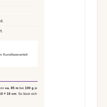
d.
t.
er Kunstfaseranteil
 von
ca. 85 m
bei
100 g
je
10 × 10 cm
. So lässt sich