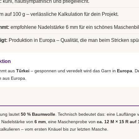
:
kühl, hautsympathisch und pflegeleicht.
m auf 100 g – verlässliche Kalkulation für dein Projekt.
mmt:
empfohlene Nadelstärke 6 mm für ein schönes Maschenbil
igt:
Produktion in Europa – Qualität, die man beim Stricken spür
ktion
ammt aus
Türkei
– gesponnen und veredelt wird das Garn in
Europa
. D
h aus Europa.
ung lautet
50 % Baumwolle
. Technisch bedeutet das: eine Lauflänge
e Nadelstärke von
6 mm
, eine Maschenprobe von
ca. 12 M × 15 R auf 
 kalkulieren – vom ersten Knäuel bis zur letzten Masche.