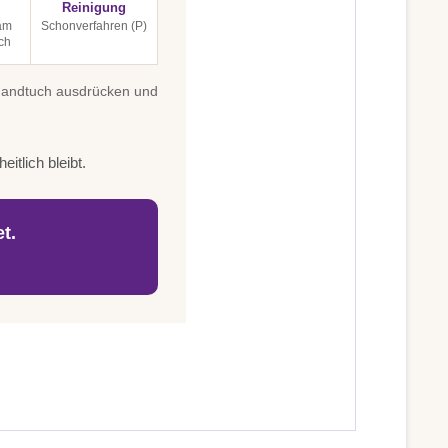
Reinigung
 am
Schonverfahren (P)
ch
 Handtuch ausdrücken und
itlich bleibt.
t.