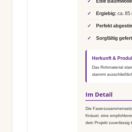
✓
Edle Baumwolle
✓
Ergiebig:
ca. 85 
✓
Perfekt abgesti
✓
Sorgfältig gefert
Herkunft & Produ
Das Rohmaterial st
stammt ausschließlic
Im Detail
Die Faserzusammensetz
Knäuel, eine empfohlen
dein Projekt zuverlässig