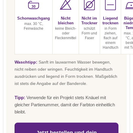
30
Schonwaschgang
Nicht
Nicht im
Liegend
Büge
bleichen
Trockner
trocknen
niedr
max. 30 °C,
Tem
Feinwäsche
keine Bleich-
schützt
in Form
oder
Form und
ziehen,
max. 
Fleckenmittel
Faser
flach auf
°C, 
einem
best
Handtuch
mit T
Waschtipp:
Sanft im lauwarmen Wasser bewegen,
nicht reiben oder wringen. Feuchtigkeit im Handtuch
ausdrücken und liegend in Form trocknen. Maßgeblich
ist stets die Angabe auf der Banderole.
Tipp:
Verwende für ein Projekt stets Knäuel mit
gleicher Partienummer, damit der Farbton einheitlich
bleibt.
Jetzt bestellen und dein