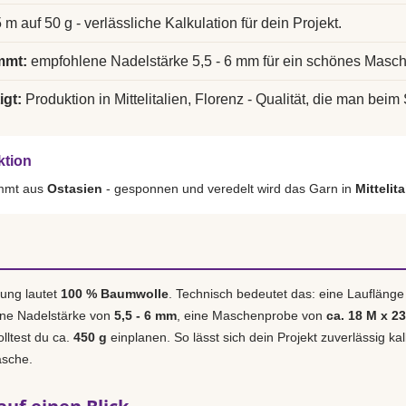
 m auf 50 g - verlässliche Kalkulation für dein Projekt.
mmt:
empfohlene Nadelstärke 5,5 - 6 mm für ein schönes Masch
igt:
Produktion in Mittelitalien, Florenz - Qualität, die man beim 
ktion
ammt aus
Ostasien
- gesponnen und veredelt wird das Garn in
Mittelit
ung lautet
100 % Baumwolle
. Technisch bedeutet das: eine Laufläng
ene Nadelstärke von
5,5 - 6 mm
, eine Maschenprobe von
ca. 18 M x 2
olltest du ca.
450 g
einplanen. So lässt sich dein Projekt zuverlässig ka
asche.