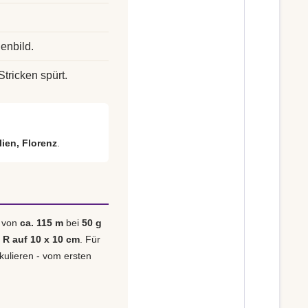
enbild.
Stricken spürt.
alien, Florenz
.
e von
ca. 115 m
bei
50 g
3 R auf 10 x 10 cm
. Für
lkulieren - vom ersten