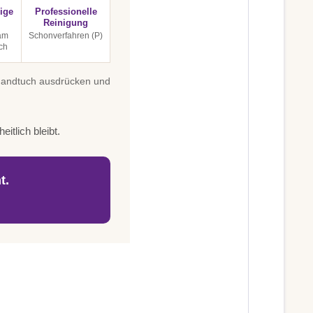
ige
Professionelle
Reinigung
 am
Schonverfahren (P)
ch
 Handtuch ausdrücken und
itlich bleibt.
t.