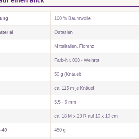
auf einen Blick
zung
100 % Baumwolle
terial
Ostasien
Mittelitalien, Florenz
Farb-Nr. 008 - Weinrot
50 g (Knäuel)
ca. 115 m je Knäuel
5,5 - 6 mm
ca. 18 M x 23 R auf 10 x 10 cm
8-40
450 g