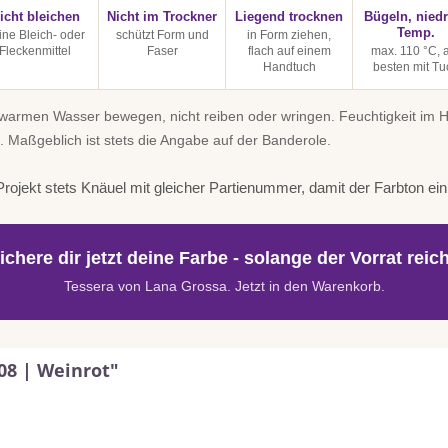
icht bleichen
Nicht im Trockner
Liegend trocknen
Bügeln, niedr
Temp.
ine Bleich- oder
schützt Form und
in Form ziehen,
Fleckenmittel
Faser
flach auf einem
max. 110 °C,
Handtuch
besten mit Tu
uwarmen Wasser bewegen, nicht reiben oder wringen. Feuchtigkeit im
. Maßgeblich ist stets die Angabe auf der Banderole.
rojekt stets Knäuel mit gleicher Partienummer, damit der Farbton einhe
ichere dir jetzt deine Farbe - solange der Vorrat reich
Tessera von Lana Grossa. Jetzt in den Warenkorb.
08 | Weinrot"