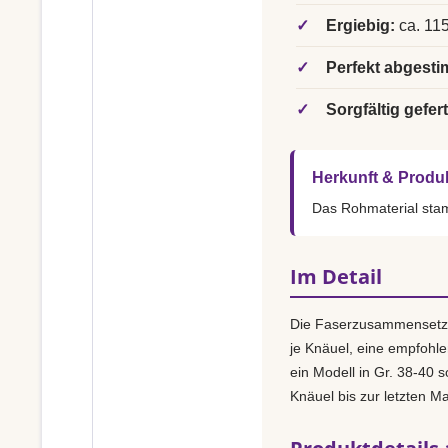
✓
Ergiebig:
ca. 115
✓
Perfekt abgesti
✓
Sorgfältig gefert
Herkunft & Produ
Das Rohmaterial st
Im Detail
Die Faserzusammensetz
je Knäuel, eine empfohl
ein Modell in Gr. 38-40 s
Knäuel bis zur letzten M