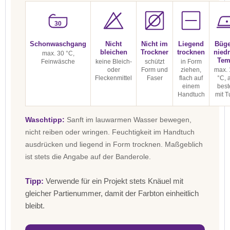
30
Schonwaschgang
Nicht
Nicht im
Liegend
Büge
bleichen
Trockner
trocknen
niedr
max. 30 °C,
Tem
Feinwäsche
keine Bleich-
schützt
in Form
oder
Form und
ziehen,
max. 
Fleckenmittel
Faser
flach auf
°C, 
einem
best
Handtuch
mit T
Waschtipp:
Sanft im lauwarmen Wasser bewegen,
nicht reiben oder wringen. Feuchtigkeit im Handtuch
ausdrücken und liegend in Form trocknen. Maßgeblich
ist stets die Angabe auf der Banderole.
Tipp:
Verwende für ein Projekt stets Knäuel mit
gleicher Partienummer, damit der Farbton einheitlich
bleibt.