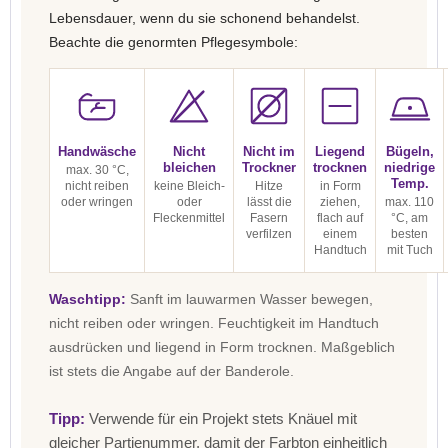
Lebensdauer, wenn du sie schonend behandelst.
Beachte die genormten Pflegesymbole:
Handwäsche
Nicht
Nicht im
Liegend
Bügeln,
bleichen
Trockner
trocknen
niedrige
max. 30 °C,
Temp.
nicht reiben
keine Bleich-
Hitze
in Form
oder wringen
oder
lässt die
ziehen,
max. 110
Fleckenmittel
Fasern
flach auf
°C, am
verfilzen
einem
besten
Handtuch
mit Tuch
Waschtipp:
Sanft im lauwarmen Wasser bewegen,
nicht reiben oder wringen. Feuchtigkeit im Handtuch
ausdrücken und liegend in Form trocknen. Maßgeblich
ist stets die Angabe auf der Banderole.
Tipp:
Verwende für ein Projekt stets Knäuel mit
gleicher Partienummer, damit der Farbton einheitlich