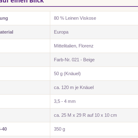
auf einen Blick
zung
80 % Leinen Viskose
terial
Europa
Mittelitalien, Florenz
Farb-Nr. 021 - Beige
50 g (Knäuel)
ca. 120 m je Knäuel
3,5 - 4 mm
ca. 25 M x 29 R auf 10 x 10 cm
8-40
350 g