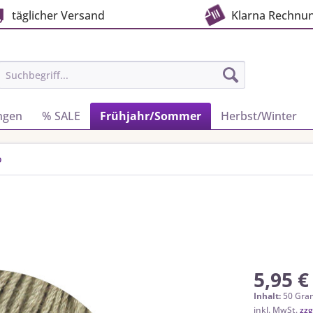
täglicher Versand
Klarna Rechnu
ngen
% SALE
Frühjahr/Sommer
Herbst/Winter
o
5,95 €
Inhalt:
50 Gra
inkl. MwSt.
zzg