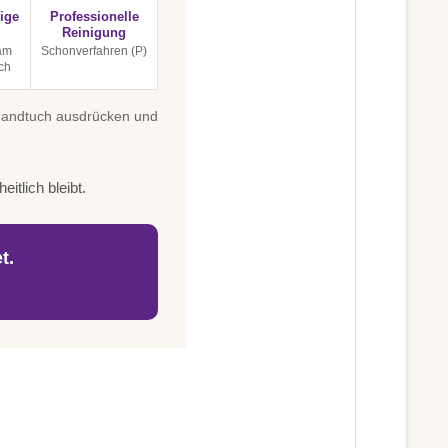
ige
Professionelle
Reinigung
 am
Schonverfahren (P)
ch
 Handtuch ausdrücken und
itlich bleibt.
t.