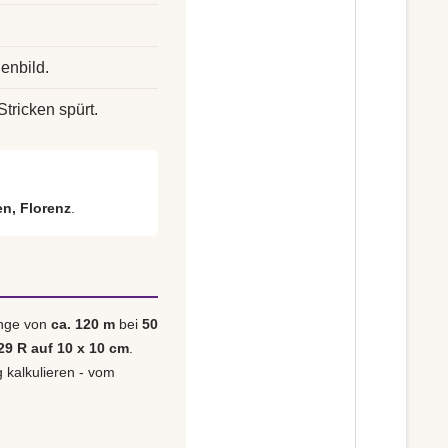
enbild.
Stricken spürt.
ien, Florenz
.
änge von
ca. 120 m
bei
50
29 R auf 10 x 10 cm
.
g kalkulieren - vom