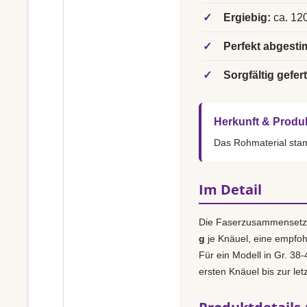
✓
Ergiebig:
ca. 120
✓
Perfekt abgesti
✓
Sorgfältig gefert
Herkunft & Produ
Das Rohmaterial st
Im Detail
Die Faserzusammensetz
g
je Knäuel, eine empfo
Für ein Modell in Gr. 38-
ersten Knäuel bis zur le