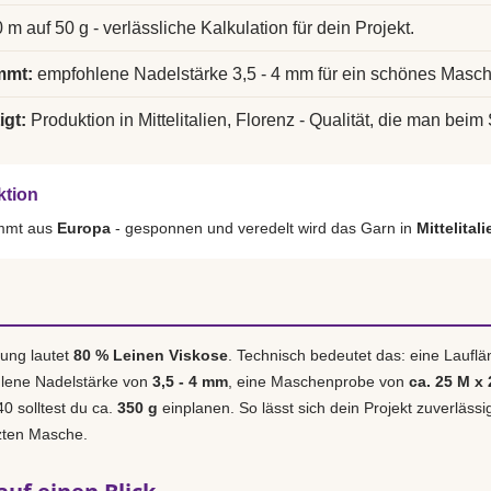
 m auf 50 g - verlässliche Kalkulation für dein Projekt.
mmt:
empfohlene Nadelstärke 3,5 - 4 mm für ein schönes Masch
igt:
Produktion in Mittelitalien, Florenz - Qualität, die man beim 
ktion
ammt aus
Europa
- gesponnen und veredelt wird das Garn in
Mittelital
ung lautet
80 % Leinen Viskose
. Technisch bedeutet das: eine Laufl
hlene Nadelstärke von
3,5 - 4 mm
, eine Maschenprobe von
ca. 25 M x 
40 solltest du ca.
350 g
einplanen. So lässt sich dein Projekt zuverlässi
tzten Masche.