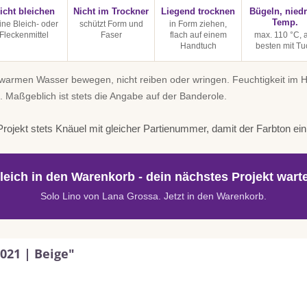
icht bleichen
Nicht im Trockner
Liegend trocknen
Bügeln, niedr
Temp.
ine Bleich- oder
schützt Form und
in Form ziehen,
Fleckenmittel
Faser
flach auf einem
max. 110 °C,
Handtuch
besten mit Tu
uwarmen Wasser bewegen, nicht reiben oder wringen. Feuchtigkeit im
. Maßgeblich ist stets die Angabe auf der Banderole.
rojekt stets Knäuel mit gleicher Partienummer, damit der Farbton einhe
leich in den Warenkorb - dein nächstes Projekt warte
Solo Lino von Lana Grossa. Jetzt in den Warenkorb.
021 | Beige"