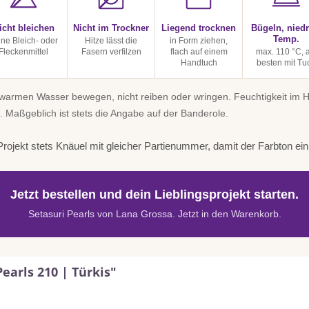
icht bleichen
Nicht im Trockner
Liegend trocknen
Bügeln, niedr
Temp.
ine Bleich- oder
Hitze lässt die
in Form ziehen,
Fleckenmittel
Fasern verfilzen
flach auf einem
max. 110 °C, 
Handtuch
besten mit Tu
uwarmen Wasser bewegen, nicht reiben oder wringen. Feuchtigkeit im
. Maßgeblich ist stets die Angabe auf der Banderole.
rojekt stets Knäuel mit gleicher Partienummer, damit der Farbton einhe
Jetzt bestellen und dein Lieblingsprojekt starten.
Setasuri Pearls von Lana Grossa. Jetzt in den Warenkorb.
earls 210 | Türkis"