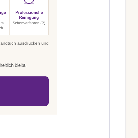
ige
Professionelle
Reinigung
am
Schonverfahren (P)
ch
 Handtuch ausdrücken und
itlich bleibt.