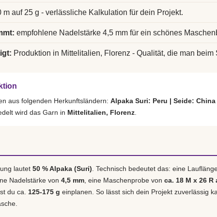
 m auf 25 g - verlässliche Kalkulation für dein Projekt.
mmt:
empfohlene Nadelstärke 4,5 mm für ein schönes Maschenb
igt:
Produktion in Mittelitalien, Florenz - Qualität, die man beim 
ktion
en aus folgenden Herkunftsländern:
Alpaka Suri: Peru | Seide: China
delt wird das Garn in
Mittelitalien, Florenz
.
ung lautet
50 % Alpaka (Suri)
. Technisch bedeutet das: eine Laufläng
ene Nadelstärke von
4,5 mm
, eine Maschenprobe von
ca. 18 M x 26 R 
est du ca.
125-175 g
einplanen. So lässt sich dein Projekt zuverlässig k
asche.