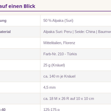
auf einen Blick
zung
50 % Alpaka (Suri)
terial
Alpaka Suri: Peru | Seide: China | Baumwo
Mittelitalien, Florenz
Farb-Nr. 210 - Türkis
25 g (Knäuel)
ca. 140 m je Knäuel
4,5 mm
ca. 18 M x 26 R auf 10 x 10 cm
8-40
125-175 g