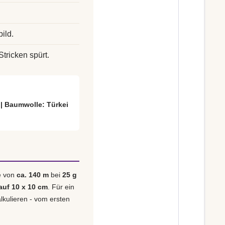
ild.
Stricken spürt.
 | Baumwolle: Türkei
e von
ca. 140 m
bei
25 g
auf 10 x 10 cm
. Für ein
alkulieren - vom ersten