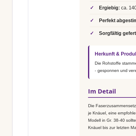
✓
Ergiebig:
ca. 140
✓
Perfekt abgesti
✓
Sorgfältig gefert
Herkunft & Produ
Die Rohstoffe stamm
- gesponnen und vere
Im Detail
Die Faserzusammensetz
je Knäuel, eine empfohl
Modell in Gr. 38-40 sollt
Knäuel bis zur letzten M