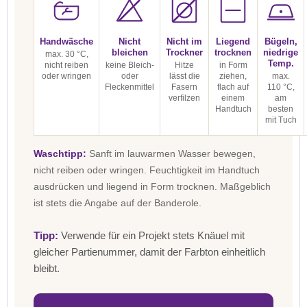
Handwäsche
Nicht
Nicht im
Liegend
Bügeln,
bleichen
Trockner
trocknen
niedrige
max. 30 °C,
Temp.
nicht reiben
keine Bleich-
Hitze
in Form
oder wringen
oder
lässt die
ziehen,
max.
Fleckenmittel
Fasern
flach auf
110 °C,
verfilzen
einem
am
Handtuch
besten
mit Tuch
Waschtipp:
Sanft im lauwarmen Wasser bewegen,
nicht reiben oder wringen. Feuchtigkeit im Handtuch
ausdrücken und liegend in Form trocknen. Maßgeblich
ist stets die Angabe auf der Banderole.
Tipp:
Verwende für ein Projekt stets Knäuel mit
gleicher Partienummer, damit der Farbton einheitlich
bleibt.