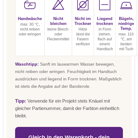
Handwäsche
Nicht
Nicht im
Liegend
Bügeln,
bleichen
Trockner
trocknen
niedrige
max. 30 °C,
Temp.
nicht reiben
keine Bleich-
Hitze
in Form
oder wringen
oder
lässt die
ziehen,
max. 110
Fleckenmittel
Fasern
flach auf
°C, am
verfilzen
einem
besten
Handtuch
mit Tuch
Waschtipp:
Sanft im lauwarmen Wasser bewegen,
nicht reiben oder wringen. Feuchtigkeit im Handtuch
ausdrücken und liegend in Form trocknen. Maßgeblich
ist stets die Angabe auf der Banderole.
Tipp:
Verwende für ein Projekt stets Knäuel mit
gleicher Partienummer, damit der Farbton einheitlich
bleibt.
Gleich in den Warenkorb - dein