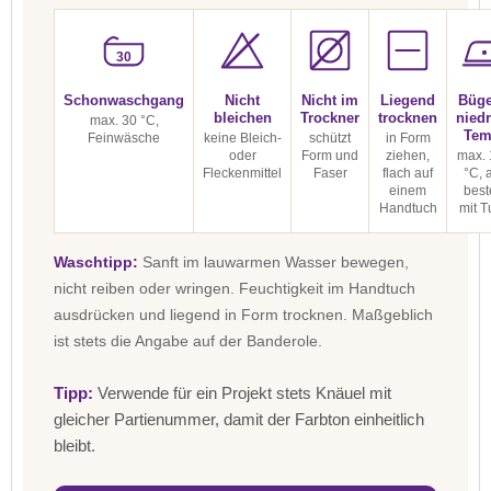
30
Schonwaschgang
Nicht
Nicht im
Liegend
Büge
bleichen
Trockner
trocknen
niedr
max. 30 °C,
Tem
Feinwäsche
keine Bleich-
schützt
in Form
oder
Form und
ziehen,
max. 
Fleckenmittel
Faser
flach auf
°C, 
einem
best
Handtuch
mit T
Waschtipp:
Sanft im lauwarmen Wasser bewegen,
nicht reiben oder wringen. Feuchtigkeit im Handtuch
ausdrücken und liegend in Form trocknen. Maßgeblich
ist stets die Angabe auf der Banderole.
Tipp:
Verwende für ein Projekt stets Knäuel mit
gleicher Partienummer, damit der Farbton einheitlich
bleibt.