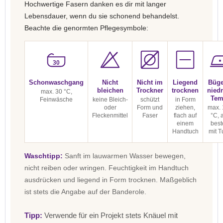
Hochwertige Fasern danken es dir mit langer
Lebensdauer, wenn du sie schonend behandelst.
Beachte die genormten Pflegesymbole:
30
Schonwaschgang
Nicht
Nicht im
Liegend
Büge
bleichen
Trockner
trocknen
niedr
max. 30 °C,
Tem
Feinwäsche
keine Bleich-
schützt
in Form
oder
Form und
ziehen,
max. 
Fleckenmittel
Faser
flach auf
°C, 
einem
best
Handtuch
mit T
Waschtipp:
Sanft im lauwarmen Wasser bewegen,
nicht reiben oder wringen. Feuchtigkeit im Handtuch
ausdrücken und liegend in Form trocknen. Maßgeblich
ist stets die Angabe auf der Banderole.
Tipp:
Verwende für ein Projekt stets Knäuel mit