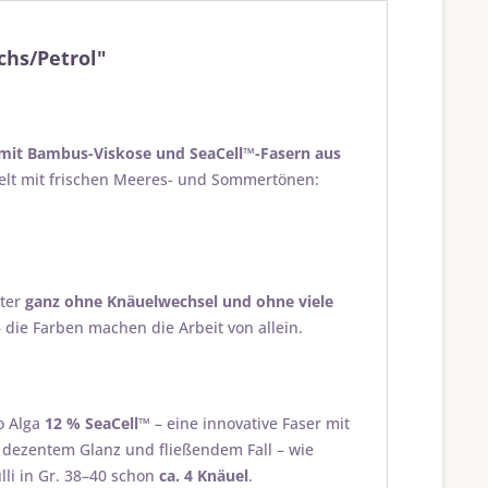
chs/Petrol"
it Bambus-Viskose und SeaCell™-Fasern aus
elt mit frischen Meeres- und Sommertönen:
ster
ganz ohne Knäuelwechsel und ohne viele
– die Farben machen die Arbeit von allein.
o Alga
12 % SeaCell™
– eine innovative Faser mit
t dezentem Glanz und fließendem Fall – wie
li in Gr. 38–40 schon
ca. 4 Knäuel
.