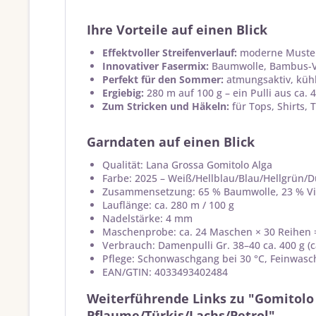
Ihre Vorteile auf einen Blick
Effektvoller Streifenverlauf:
moderne Muster
Innovativer Fasermix:
Baumwolle, Bambus-Vi
Perfekt für den Sommer:
atmungsaktiv, kühle
Ergiebig:
280 m auf 100 g – ein Pulli aus ca. 
Zum Stricken und Häkeln:
für Tops, Shirts,
Garndaten auf einen Blick
Qualität: Lana Grossa Gomitolo Alga
Farbe: 2025 – Weiß/Hellblau/Blau/Hellgrün/
Zusammensetzung: 65 % Baumwolle, 23 % Vis
Lauflänge: ca. 280 m / 100 g
Nadelstärke: 4 mm
Maschenprobe: ca. 24 Maschen × 30 Reihen 
Verbrauch: Damenpulli Gr. 38–40 ca. 400 g (c
Pflege: Schonwaschgang bei 30 °C, Feinwasch
EAN/GTIN: 4033493402484
Weiterführende Links zu "Gomitolo 
Pflaume/Türkis/Lachs/Petrol"