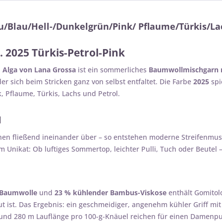
u/Blau/Hell-/Dunkelgrün/Pink/ Pflaume/Türkis/La
. 2025 Türkis-Petrol-Pink
 Alga von Lana Grossa
ist ein sommerliches
Baumwollmischgarn m
er sich beim Stricken ganz von selbst entfaltet. Die Farbe
2025
spi
, Pflaume, Türkis, Lachs und Petrol.
l
n fließend ineinander über – so entstehen moderne Streifenmu
um Unikat: Ob luftiges Sommertop, leichter Pulli, Tuch oder Beutel 
 Baumwolle
und
23 % kühlender Bambus-Viskose
enthält Gomitol
ut ist. Das Ergebnis: ein geschmeidiger, angenehm kühler Griff mi
und 280 m Lauflänge pro 100-g-Knäuel reichen für einen Damenpul