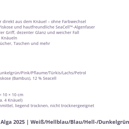
 direkt aus dem Knäuel – ohne Farbwechsel
skose und hautfreundliche SeaCell™-Algenfaser
r Griff, dezenter Glanz und weicher Fall
4 Knäueln
 Tücher, Taschen und mehr
Dunkelgrün/Pink/Pflaume/Türkis/Lachs/Petrol
kose (Bambus), 12 % Seacell
= 10 × 10 cm
a. 4 Knäuel)
mittel, liegend trocknen, nicht trocknergeeignet
Alga 2025 | Weiß/Hellblau/Blau/Hell-/Dunkelgrün