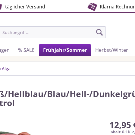
täglicher Versand
Klarna Rechnu
ngen
% SALE
Frühjahr/Sommer
Herbst/Winter
 Alga
ß/Hellblau/Blau/Hell-/Dunkelgr
trol
12,95 
Inhalt:
0.1 Kil