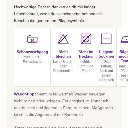
Hochwertige Fasern danken es dir mit langer
Lebensdauer, wenn du sie schonend behandelst.
Beachte die genormten Pflegesymbole:
30
Schonwaschgang
Nicht
Nicht im
Liegend
Büge
bleichen
Trockner
trocknen
niedr
max. 30 °C,
Tem
Feinwäsche
keine Bleich-
schützt
in Form
oder
Form und
ziehen,
max. 
Fleckenmittel
Faser
flach auf
°C, 
einem
best
Handtuch
mit T
Waschtipp:
Sanft im lauwarmen Wasser bewegen,
nicht reiben oder wringen. Feuchtigkeit im Handtuch
ausdrücken und liegend in Form trocknen. Maßgeblich
ist stets die Angabe auf der Banderole.