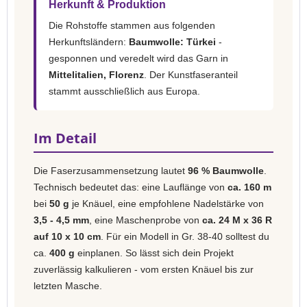
Herkunft & Produktion
Die Rohstoffe stammen aus folgenden
Herkunftsländern:
Baumwolle: Türkei
-
gesponnen und veredelt wird das Garn in
Mittelitalien, Florenz
. Der Kunstfaseranteil
stammt ausschließlich aus Europa.
Im Detail
Die Faserzusammensetzung lautet
96 % Baumwolle
.
Technisch bedeutet das: eine Lauflänge von
ca. 160 m
bei
50 g
je Knäuel, eine empfohlene Nadelstärke von
3,5 - 4,5 mm
, eine Maschenprobe von
ca. 24 M x 36 R
auf 10 x 10 cm
. Für ein Modell in Gr. 38-40 solltest du
ca.
400 g
einplanen. So lässt sich dein Projekt
zuverlässig kalkulieren - vom ersten Knäuel bis zur
letzten Masche.