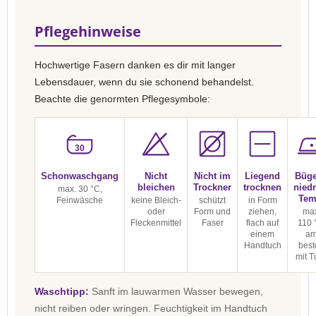
Pflegehinweise
Hochwertige Fasern danken es dir mit langer
Lebensdauer, wenn du sie schonend behandelst.
Beachte die genormten Pflegesymbole:
30
Schonwaschgang
Nicht
Nicht im
Liegend
Büge
bleichen
Trockner
trocknen
niedr
max. 30 °C,
Tem
Feinwäsche
keine Bleich-
schützt
in Form
oder
Form und
ziehen,
max
Fleckenmittel
Faser
flach auf
110 
einem
a
Handtuch
best
mit T
Waschtipp:
Sanft im lauwarmen Wasser bewegen,
nicht reiben oder wringen. Feuchtigkeit im Handtuch