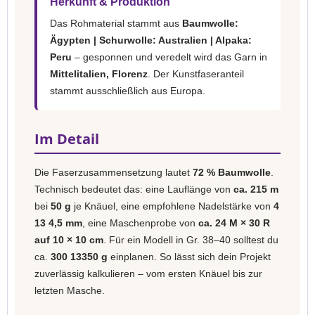
Herkunft & Produktion
Das Rohmaterial stammt aus
Baumwolle:
Ägypten | Schurwolle: Australien | Alpaka:
Peru
– gesponnen und veredelt wird das Garn in
Mittelitalien, Florenz
. Der Kunstfaseranteil
stammt ausschließlich aus Europa.
Im Detail
Die Faserzusammensetzung lautet
72 % Baumwolle
.
Technisch bedeutet das: eine Lauflänge von
ca. 215 m
bei
50 g
je Knäuel, eine empfohlene Nadelstärke von
4
13 4,5 mm
, eine Maschenprobe von
ca. 24 M × 30 R
auf 10 × 10 cm
. Für ein Modell in Gr. 38–40 solltest du
ca.
300 13350 g
einplanen. So lässt sich dein Projekt
zuverlässig kalkulieren – vom ersten Knäuel bis zur
letzten Masche.