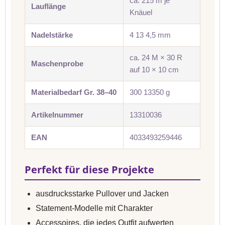
ca. 215 m je
Lauflänge
Knäuel
Nadelstärke
4 13 4,5 mm
ca. 24 M × 30 R
Maschenprobe
auf 10 × 10 cm
Materialbedarf Gr. 38–40
300 13350 g
Artikelnummer
13310036
EAN
4033493259446
Perfekt für diese Projekte
ausdrucksstarke Pullover und Jacken
Statement-Modelle mit Charakter
Accessoires, die jedes Outfit aufwerten