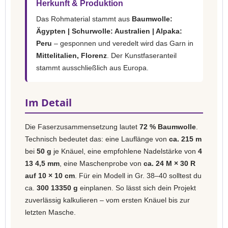
Herkunft & Produktion
Das Rohmaterial stammt aus
Baumwolle:
Ägypten | Schurwolle: Australien | Alpaka:
Peru
– gesponnen und veredelt wird das Garn in
Mittelitalien, Florenz
. Der Kunstfaseranteil
stammt ausschließlich aus Europa.
Im Detail
Die Faserzusammensetzung lautet
72 % Baumwolle
.
Technisch bedeutet das: eine Lauflänge von
ca. 215 m
bei
50 g
je Knäuel, eine empfohlene Nadelstärke von
4
13 4,5 mm
, eine Maschenprobe von
ca. 24 M × 30 R
auf 10 × 10 cm
. Für ein Modell in Gr. 38–40 solltest du
ca.
300 13350 g
einplanen. So lässt sich dein Projekt
zuverlässig kalkulieren – vom ersten Knäuel bis zur
letzten Masche.