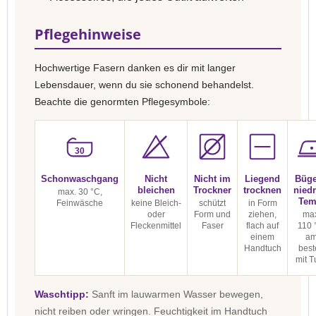
Pflegehinweise
Hochwertige Fasern danken es dir mit langer
Lebensdauer, wenn du sie schonend behandelst.
Beachte die genormten Pflegesymbole:
30
Schonwaschgang
Nicht
Nicht im
Liegend
Büge
bleichen
Trockner
trocknen
niedr
max. 30 °C,
Tem
Feinwäsche
keine Bleich-
schützt
in Form
oder
Form und
ziehen,
max
Fleckenmittel
Faser
flach auf
110 
einem
a
Handtuch
best
mit T
Waschtipp:
Sanft im lauwarmen Wasser bewegen,
nicht reiben oder wringen. Feuchtigkeit im Handtuch