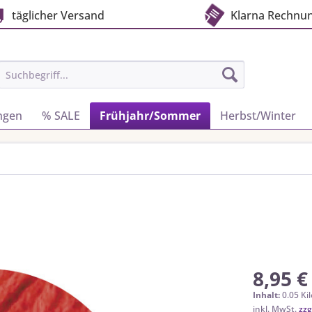
täglicher Versand
Klarna Rechnu
ngen
% SALE
Frühjahr/Sommer
Herbst/Winter
8,95 €
Inhalt:
0.05 Ki
inkl. MwSt.
zzg