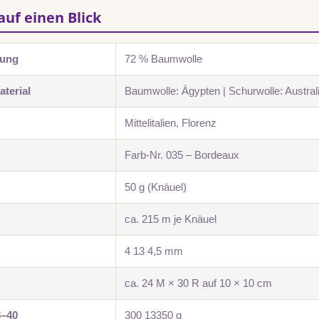
auf einen Blick
zung
72 % Baumwolle
terial
Baumwolle: Ägypten | Schurwolle: Australi
Mittelitalien, Florenz
Farb-Nr. 035 – Bordeaux
50 g (Knäuel)
ca. 215 m je Knäuel
4 13 4,5 mm
ca. 24 M × 30 R auf 10 × 10 cm
8–40
300 13350 g