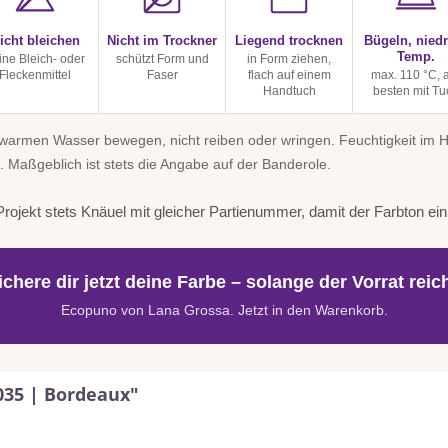
icht bleichen
Nicht im Trockner
Liegend trocknen
Bügeln, niedr
Temp.
ine Bleich- oder
schützt Form und
in Form ziehen,
Fleckenmittel
Faser
flach auf einem
max. 110 °C,
Handtuch
besten mit Tu
uwarmen Wasser bewegen, nicht reiben oder wringen. Feuchtigkeit im
. Maßgeblich ist stets die Angabe auf der Banderole.
rojekt stets Knäuel mit gleicher Partienummer, damit der Farbton einhe
ichere dir jetzt deine Farbe – solange der Vorrat reich
Ecopuno von Lana Grossa. Jetzt in den Warenkorb.
035 | Bordeaux"