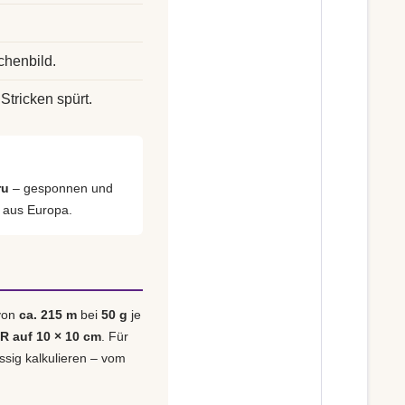
chenbild.
Stricken spürt.
ru
– gesponnen und
h aus Europa.
 von
ca. 215 m
bei
50 g
je
 R auf 10 × 10 cm
. Für
ässig kalkulieren – vom