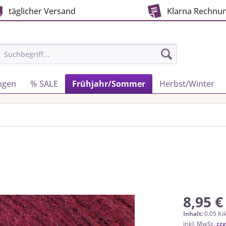
täglicher Versand
Klarna Rechnu
ngen
% SALE
Frühjahr/Sommer
Herbst/Winter
8,95 €
Inhalt:
0.05 Ki
inkl. MwSt.
zzg