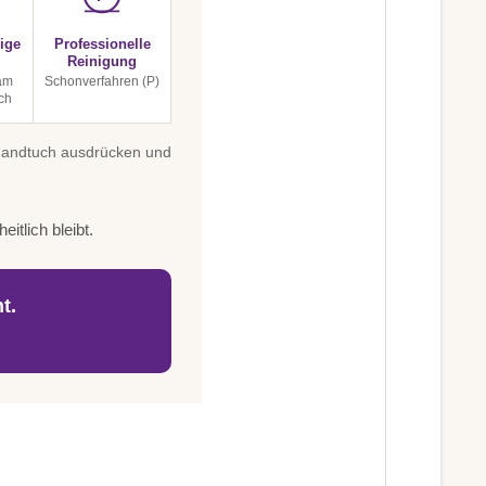
ige
Professionelle
Reinigung
 am
Schonverfahren (P)
ch
 Handtuch ausdrücken und
itlich bleibt.
t.