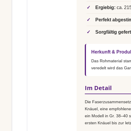
✓
Ergiebig:
ca. 215
✓
Perfekt abgesti
✓
Sorgfältig gefert
Herkunft & Produ
Das Rohmaterial st
veredelt wird das Ga
Im Detail
Die Faserzusammensetz
Knäuel, eine empfohlen
ein Modell in Gr. 38–40 s
ersten Knäuel bis zur le