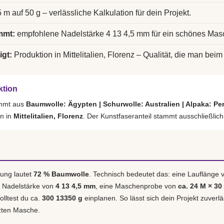
 m auf 50 g – verlässliche Kalkulation für dein Projekt.
mmt:
empfohlene Nadelstärke 4 13 4,5 mm für ein schönes Mas
igt:
Produktion in Mittelitalien, Florenz – Qualität, die man beim 
ktion
ammt aus
Baumwolle: Ägypten | Schurwolle: Australien | Alpaka: Pe
rn in
Mittelitalien, Florenz
. Der Kunstfaseranteil stammt ausschließlic
ung lautet
72 % Baumwolle
. Technisch bedeutet das: eine Lauflänge
e Nadelstärke von
4 13 4,5 mm
, eine Maschenprobe von
ca. 24 M × 30
olltest du ca.
300 13350 g
einplanen. So lässt sich dein Projekt zuverl
tzten Masche.