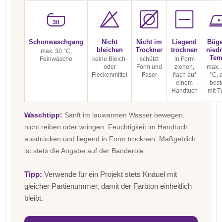
30
Schonwaschgang
Nicht
Nicht im
Liegend
Büge
bleichen
Trockner
trocknen
niedr
max. 30 °C,
Tem
Feinwäsche
keine Bleich-
schützt
in Form
oder
Form und
ziehen,
max. 
Fleckenmittel
Faser
flach auf
°C, 
einem
best
Handtuch
mit T
Waschtipp:
Sanft im lauwarmen Wasser bewegen,
nicht reiben oder wringen. Feuchtigkeit im Handtuch
ausdrücken und liegend in Form trocknen. Maßgeblich
ist stets die Angabe auf der Banderole.
Tipp:
Verwende für ein Projekt stets Knäuel mit
gleicher Partienummer, damit der Farbton einheitlich
bleibt.