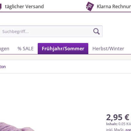
täglicher Versand
Klarna Rechnu
ngen
% SALE
Frühjahr/Sommer
Herbst/Winter
ton
2,95 €
Inhalt:
0.05 Ki
inkl. MwSt.
zzg