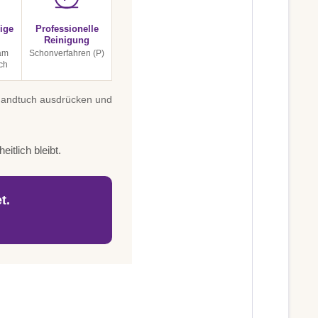
ige
Professionelle
Reinigung
 am
Schonverfahren (P)
ch
 Handtuch ausdrücken und
itlich bleibt.
t.