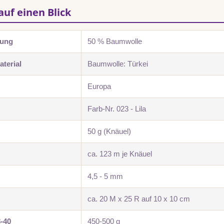
auf einen Blick
zung
50 % Baumwolle
terial
Baumwolle: Türkei
Europa
Farb-Nr. 023 - Lila
50 g (Knäuel)
ca. 123 m je Knäuel
4,5 - 5 mm
ca. 20 M x 25 R auf 10 x 10 cm
8-40
450-500 g