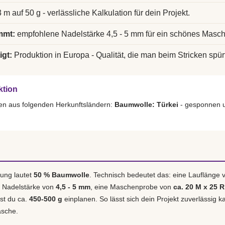
 m auf 50 g - verlässliche Kalkulation für dein Projekt.
mmt:
empfohlene Nadelstärke 4,5 - 5 mm für ein schönes Masch
igt:
Produktion in Europa - Qualität, die man beim Stricken spürt
ktion
en aus folgenden Herkunftsländern:
Baumwolle: Türkei
- gesponnen u
ung lautet
50 % Baumwolle
. Technisch bedeutet das: eine Lauflänge
e Nadelstärke von
4,5 - 5 mm
, eine Maschenprobe von
ca. 20 M x 25 R
est du ca.
450-500 g
einplanen. So lässt sich dein Projekt zuverlässig k
asche.