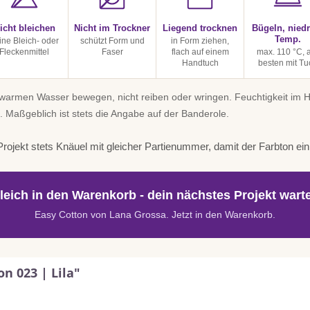
icht bleichen
Nicht im Trockner
Liegend trocknen
Bügeln, niedr
Temp.
ine Bleich- oder
schützt Form und
in Form ziehen,
Fleckenmittel
Faser
flach auf einem
max. 110 °C,
Handtuch
besten mit Tu
uwarmen Wasser bewegen, nicht reiben oder wringen. Feuchtigkeit im
. Maßgeblich ist stets die Angabe auf der Banderole.
rojekt stets Knäuel mit gleicher Partienummer, damit der Farbton einhe
leich in den Warenkorb - dein nächstes Projekt warte
Easy Cotton von Lana Grossa. Jetzt in den Warenkorb.
n 023 | Lila"