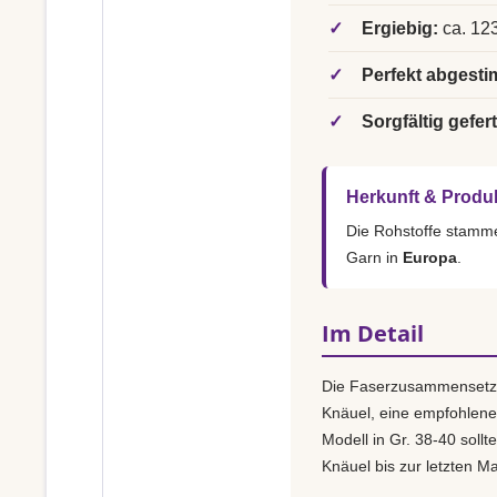
✓
Ergiebig:
ca. 123
✓
Perfekt abgesti
✓
Sorgfältig gefert
Herkunft & Produ
Die Rohstoffe stamm
Garn in
Europa
.
Im Detail
Die Faserzusammensetz
Knäuel, eine empfohlen
Modell in Gr. 38-40 sollt
Knäuel bis zur letzten M