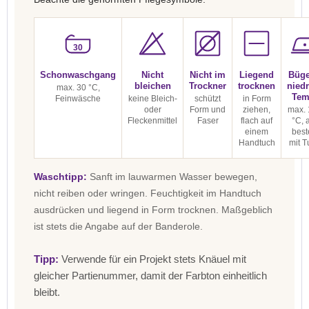
30
Schonwaschgang
Nicht
Nicht im
Liegend
Büge
bleichen
Trockner
trocknen
niedr
max. 30 °C,
Tem
Feinwäsche
keine Bleich-
schützt
in Form
oder
Form und
ziehen,
max. 
Fleckenmittel
Faser
flach auf
°C, 
einem
best
Handtuch
mit T
Waschtipp:
Sanft im lauwarmen Wasser bewegen,
nicht reiben oder wringen. Feuchtigkeit im Handtuch
ausdrücken und liegend in Form trocknen. Maßgeblich
ist stets die Angabe auf der Banderole.
Tipp:
Verwende für ein Projekt stets Knäuel mit
gleicher Partienummer, damit der Farbton einheitlich
bleibt.