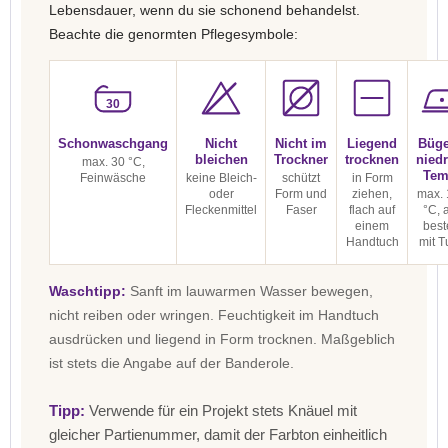
Lebensdauer, wenn du sie schonend behandelst.
Beachte die genormten Pflegesymbole:
30
Schonwaschgang
Nicht
Nicht im
Liegend
Büge
bleichen
Trockner
trocknen
niedr
max. 30 °C,
Tem
Feinwäsche
keine Bleich-
schützt
in Form
oder
Form und
ziehen,
max. 
Fleckenmittel
Faser
flach auf
°C, 
einem
best
Handtuch
mit T
Waschtipp:
Sanft im lauwarmen Wasser bewegen,
nicht reiben oder wringen. Feuchtigkeit im Handtuch
ausdrücken und liegend in Form trocknen. Maßgeblich
ist stets die Angabe auf der Banderole.
Tipp:
Verwende für ein Projekt stets Knäuel mit
gleicher Partienummer, damit der Farbton einheitlich