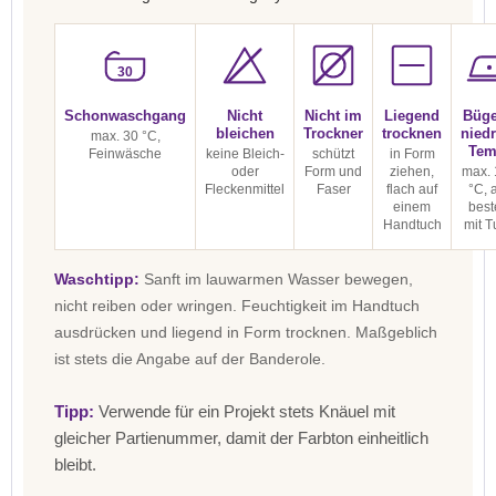
30
Schonwaschgang
Nicht
Nicht im
Liegend
Büge
bleichen
Trockner
trocknen
niedr
max. 30 °C,
Tem
Feinwäsche
keine Bleich-
schützt
in Form
oder
Form und
ziehen,
max. 
Fleckenmittel
Faser
flach auf
°C, 
einem
best
Handtuch
mit T
Waschtipp:
Sanft im lauwarmen Wasser bewegen,
nicht reiben oder wringen. Feuchtigkeit im Handtuch
ausdrücken und liegend in Form trocknen. Maßgeblich
ist stets die Angabe auf der Banderole.
Tipp:
Verwende für ein Projekt stets Knäuel mit
gleicher Partienummer, damit der Farbton einheitlich
bleibt.