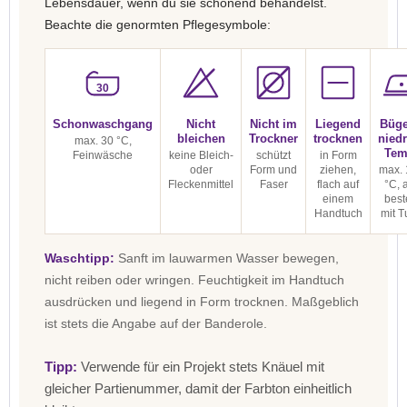
Lebensdauer, wenn du sie schonend behandelst.
Beachte die genormten Pflegesymbole:
30
Schonwaschgang
Nicht
Nicht im
Liegend
Büge
bleichen
Trockner
trocknen
niedr
max. 30 °C,
Tem
Feinwäsche
keine Bleich-
schützt
in Form
oder
Form und
ziehen,
max. 
Fleckenmittel
Faser
flach auf
°C, 
einem
best
Handtuch
mit T
Waschtipp:
Sanft im lauwarmen Wasser bewegen,
nicht reiben oder wringen. Feuchtigkeit im Handtuch
ausdrücken und liegend in Form trocknen. Maßgeblich
ist stets die Angabe auf der Banderole.
Tipp:
Verwende für ein Projekt stets Knäuel mit
gleicher Partienummer, damit der Farbton einheitlich