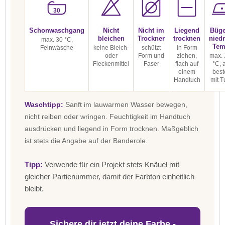
30
Schonwaschgang
Nicht
Nicht im
Liegend
Büge
bleichen
Trockner
trocknen
niedr
max. 30 °C,
Tem
Feinwäsche
keine Bleich-
schützt
in Form
oder
Form und
ziehen,
max. 
Fleckenmittel
Faser
flach auf
°C, 
einem
best
Handtuch
mit T
Waschtipp:
Sanft im lauwarmen Wasser bewegen,
nicht reiben oder wringen. Feuchtigkeit im Handtuch
ausdrücken und liegend in Form trocknen. Maßgeblich
ist stets die Angabe auf der Banderole.
Tipp:
Verwende für ein Projekt stets Knäuel mit
gleicher Partienummer, damit der Farbton einheitlich
bleibt.
Sichere dir jetzt deine Farbe -