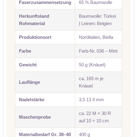
Faserzusammensetzung
65 % Baumwolle
Herkunftsland
Baumwolle: Türkei
Rohmaterial
| Leinen: Belgien
Produktionsort
Norditalien, Biella
Farbe
Farb-Nr. 036 – Mint
Gewicht
50 g (Knäuel)
ca. 165 m je
Lauflänge
Knäuel
Nadelstärke
3,5 13 4 mm
ca. 22 M × 30 R
Maschenprobe
auf 10 × 10 cm
Materialbedarf Gr. 38–40
400 g