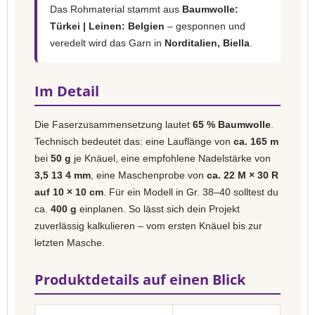
Das Rohmaterial stammt aus
Baumwolle:
Türkei | Leinen: Belgien
– gesponnen und
veredelt wird das Garn in
Norditalien, Biella
.
Im Detail
Die Faserzusammensetzung lautet
65 % Baumwolle
.
Technisch bedeutet das: eine Lauflänge von
ca. 165 m
bei
50 g
je Knäuel, eine empfohlene Nadelstärke von
3,5 13 4 mm
, eine Maschenprobe von
ca. 22 M × 30 R
auf 10 × 10 cm
. Für ein Modell in Gr. 38–40 solltest du
ca.
400 g
einplanen. So lässt sich dein Projekt
zuverlässig kalkulieren – vom ersten Knäuel bis zur
letzten Masche.
Produktdetails auf einen Blick