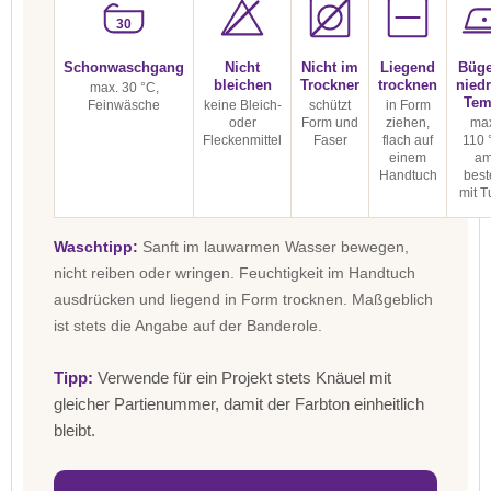
30
Schonwaschgang
Nicht
Nicht im
Liegend
Büge
bleichen
Trockner
trocknen
niedr
max. 30 °C,
Tem
Feinwäsche
keine Bleich-
schützt
in Form
oder
Form und
ziehen,
max
Fleckenmittel
Faser
flach auf
110 
einem
a
Handtuch
best
mit T
Waschtipp:
Sanft im lauwarmen Wasser bewegen,
nicht reiben oder wringen. Feuchtigkeit im Handtuch
ausdrücken und liegend in Form trocknen. Maßgeblich
ist stets die Angabe auf der Banderole.
Tipp:
Verwende für ein Projekt stets Knäuel mit
gleicher Partienummer, damit der Farbton einheitlich
bleibt.