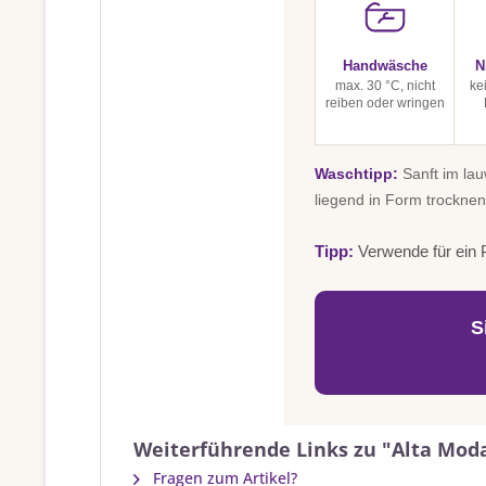
Handwäsche
N
max. 30 °C, nicht
ke
reiben oder wringen
Waschtipp:
Sanft im la
liegend in Form trocknen
Tipp:
Verwende für ein P
S
Weiterführende Links zu "Alta Mod
Fragen zum Artikel?