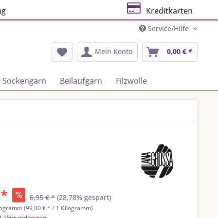
ng
Kreditkarten
Service/Hilfe
Mein Konto
0,00 € *
Sockengarn
Beilaufgarn
Filzwolle
 *
6,95 € *
(28,78% gespart)
logramm (99,00 € * / 1 Kilogramm)
l. Versandkosten