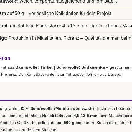
urwolle:
weich, temperaturausgleichend und formstabil.
 m auf 50 g – verlässliche Kalkulation für dein Projekt.
mmt:
empfohlene Nadelstärke 4,5 13 5 mm für ein schönes Mas
igt:
Produktion in Mittelitalien, Florenz – Qualität, die man beim 
ktion
ammt aus
Baumwolle: Türkei | Schurwolle: Südamerika
– gesponnen u
, Florenz
. Der Kunstfaseranteil stammt ausschließlich aus Europa.
ung lautet
45 % Schurwolle (Merino superwash)
. Technisch bedeute
äuel, eine empfohlene Nadelstärke von
4,5 13 5 mm
, eine Maschenpr
 Modell in Gr. 38–40 solltest du ca.
500 g
einplanen. So lässt sich dein P
 Knäuel bis zur letzten Masche.