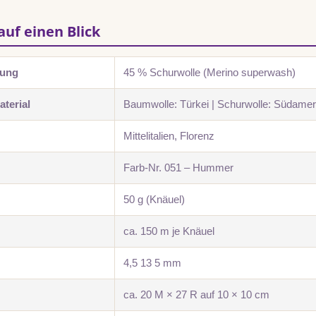
auf einen Blick
zung
45 % Schurwolle (Merino superwash)
terial
Baumwolle: Türkei | Schurwolle: Südamer
Mittelitalien, Florenz
Farb-Nr. 051 – Hummer
50 g (Knäuel)
ca. 150 m je Knäuel
4,5 13 5 mm
ca. 20 M × 27 R auf 10 × 10 cm