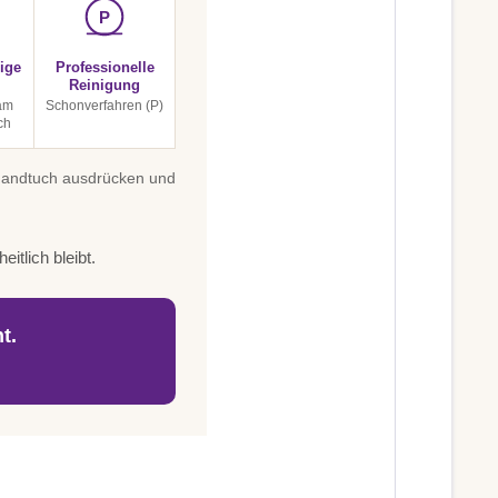
P
ige
Professionelle
Reinigung
am
Schonverfahren (P)
ch
 Handtuch ausdrücken und
itlich bleibt.
t.