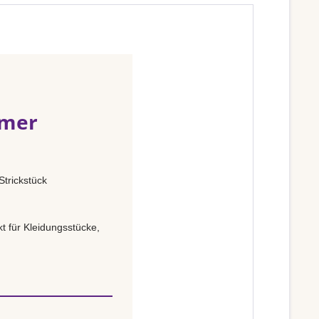
mmer
trickstück
t für Kleidungsstücke,