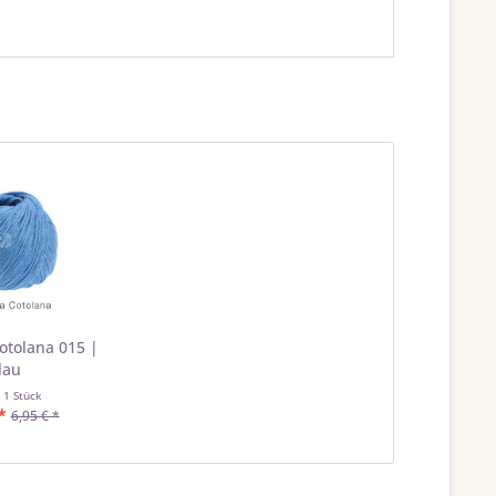
otolana 015 |
lau
t
1 Stück
*
6,95 € *