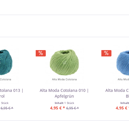
tolana 013 |
Alta Moda Cotolana 010 |
Alta Moda C
rol
Apfelgrün
B
1 Stück
Inhalt
1 Stück
Inhal
4,95 € *
4,95 € 
6,95 € *
6,95 € *