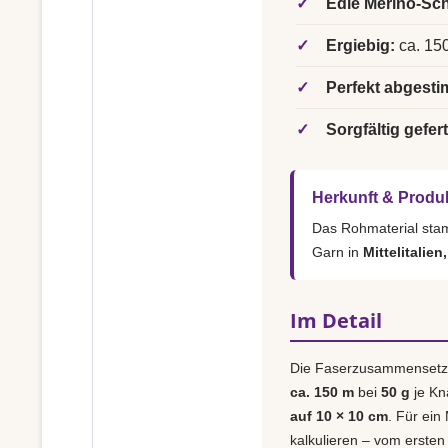
✓
Edle Merino-Sch
✓
Ergiebig:
ca. 150
✓
Perfekt abgesti
✓
Sorgfältig gefert
Herkunft & Produ
Das Rohmaterial st
Garn in
Mittelitalien
Im Detail
Die Faserzusammensetz
ca. 150 m
bei
50 g
je Kn
auf 10 × 10 cm
. Für ein
kalkulieren – vom ersten