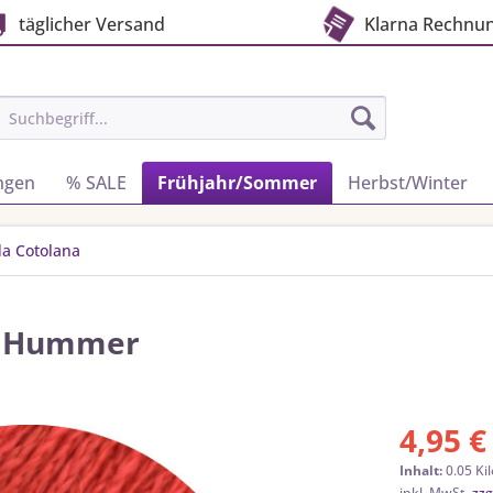
täglicher Versand
Klarna Rechnu
ngen
% SALE
Frühjahr/Sommer
Herbst/Winter
da Cotolana
 | Hummer
4,95 €
Inhalt:
0.05 Ki
inkl. MwSt.
zzg