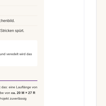
chenbild.
Stricken spürt.
nd veredelt wird das
t das: eine Lauflänge von
obe von
ca. 20 M × 27 R
rojekt zuverlässig