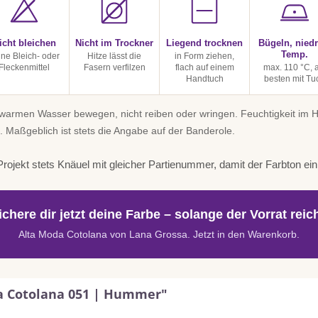
icht bleichen
Nicht im Trockner
Liegend trocknen
Bügeln, niedr
Temp.
ine Bleich- oder
Hitze lässt die
in Form ziehen,
Fleckenmittel
Fasern verfilzen
flach auf einem
max. 110 °C, 
Handtuch
besten mit Tu
uwarmen Wasser bewegen, nicht reiben oder wringen. Feuchtigkeit im
. Maßgeblich ist stets die Angabe auf der Banderole.
rojekt stets Knäuel mit gleicher Partienummer, damit der Farbton einhe
ichere dir jetzt deine Farbe – solange der Vorrat reich
Alta Moda Cotolana von Lana Grossa. Jetzt in den Warenkorb.
a Cotolana 051 | Hummer"