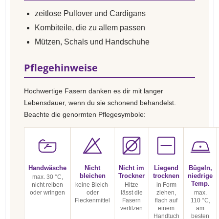
zeitlose Pullover und Cardigans
Kombiteile, die zu allem passen
Mützen, Schals und Handschuhe
Pflegehinweise
Hochwertige Fasern danken es dir mit langer
Lebensdauer, wenn du sie schonend behandelst.
Beachte die genormten Pflegesymbole:
Handwäsche
Nicht
Nicht im
Liegend
Bügeln,
bleichen
Trockner
trocknen
niedrige
max. 30 °C,
Temp.
nicht reiben
keine Bleich-
Hitze
in Form
oder wringen
oder
lässt die
ziehen,
max.
Fleckenmittel
Fasern
flach auf
110 °C,
verfilzen
einem
am
Handtuch
besten