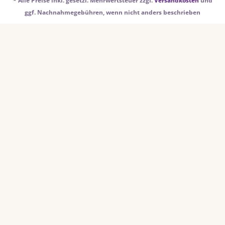
* Alle Preise inkl. gesetzl. Mehrwertsteuer zzgl.
Versandkosten
und
ggf. Nachnahmegebühren, wenn nicht anders beschrieben