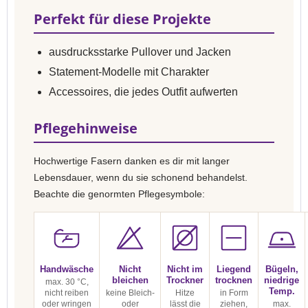
Perfekt für diese Projekte
ausdrucksstarke Pullover und Jacken
Statement-Modelle mit Charakter
Accessoires, die jedes Outfit aufwerten
Pflegehinweise
Hochwertige Fasern danken es dir mit langer
Lebensdauer, wenn du sie schonend behandelst.
Beachte die genormten Pflegesymbole:
Handwäsche
Nicht
Nicht im
Liegend
Bügeln,
bleichen
Trockner
trocknen
niedrige
max. 30 °C,
Temp.
nicht reiben
keine Bleich-
Hitze
in Form
oder wringen
oder
lässt die
ziehen,
max.