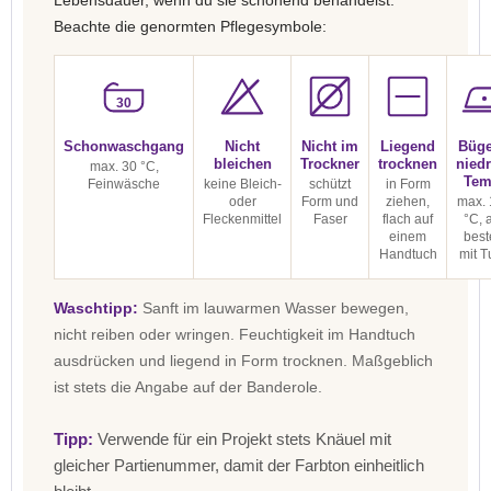
Lebensdauer, wenn du sie schonend behandelst.
Beachte die genormten Pflegesymbole:
30
Schonwaschgang
Nicht
Nicht im
Liegend
Büge
bleichen
Trockner
trocknen
niedr
max. 30 °C,
Tem
Feinwäsche
keine Bleich-
schützt
in Form
oder
Form und
ziehen,
max. 
Fleckenmittel
Faser
flach auf
°C, 
einem
best
Handtuch
mit T
Waschtipp:
Sanft im lauwarmen Wasser bewegen,
nicht reiben oder wringen. Feuchtigkeit im Handtuch
ausdrücken und liegend in Form trocknen. Maßgeblich
ist stets die Angabe auf der Banderole.
Tipp:
Verwende für ein Projekt stets Knäuel mit
gleicher Partienummer, damit der Farbton einheitlich